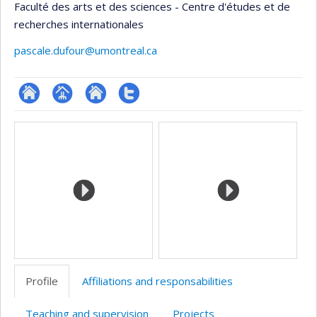
Faculté des arts et des sciences - Centre d'études et de
recherches internationales
pascale.dufour@umontreal.ca
ResearchGate
Page
Site
Compte
Media
professionnelle
web
Twitter
(faculté,département,école)
de
l’unité
de
recherche
Profile
Affiliations and responsabilities
Teaching and supervision
Projects