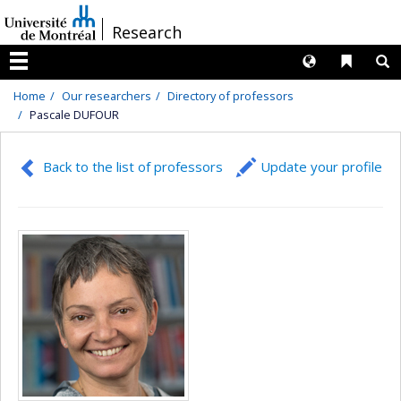
Passer
/
Research
au
contenu
Langues
Liens 
R
Menu
Home
Our researchers
Directory of professors
Pascale DUFOUR
Back to the list of professors
Update your profile