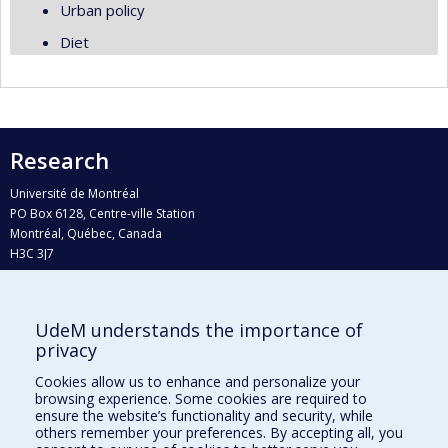
Urban policy
Diet
Research
Université de Montréal
PO Box 6128, Centre-ville Station
Montréal, Québec, Canada
H3C 3J7
Phone : 514 343-6111, #38492
E-mail :
recherche@umontreal.ca
UdeM understands the importance of
Who does what?
privacy
Find us
Cookies allow us to enhance and personalize your
browsing experience. Some cookies are required to
Site map
ensure the website’s functionality and security, while
others remember your preferences. By accepting all, you
Accessibility