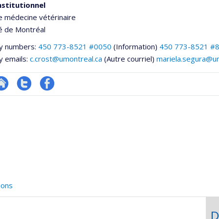
nstitutionnel
e médecine vétérinaire
é de Montréal
y numbers:
450 773-8521 #0050
(Information)
450 773-8521 #
y emails:
c.crost@umontreal.ca
(Autre courriel)
mariela.segura@um
te
Compte
Profil
e
eb
twitter
Facebook
ementale,
e
unité
e
echerche
ions
D