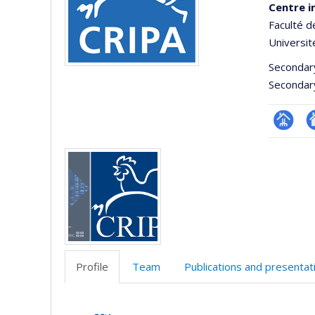
Centre i
Faculté d
Universit
Secondar
Secondar
Page
Si
Media
Facultair
W
(départ
d
école)
l’
d
r
Profile
Team
Publications and presentat
Profile