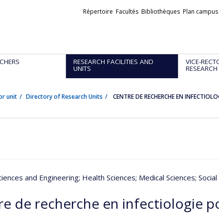
Liens
Répertoire
Facultés
Bibliothèques
Plan campus
externes
CHERS
RESEARCH FACILITIES AND
VICE-RECT
UNITS
RESEARCH
or unit
Directory of Research Units
CENTRE DE RECHERCHE EN INFECTIOLOG
ciences and Engineering
; Health Sciences
; Medical Sciences
; Socia
e de recherche en infectiologie po