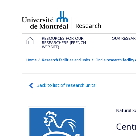
Passer
au
contenu
/
Research
Navigation
HOME
RESOURCES FOR OUR
OUR RESEAR
principale
RESEARCHERS (FRENCH
WEBSITE)
Home
Research facilities and units
Find a research facility 
Back to list of research units
Natural S
Centr