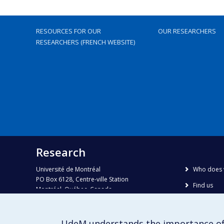
RESOURCES FOR OUR
OUR RESEARCHERS
RESEARCHERS (FRENCH WEBSITE)
Research
Université de Montréal
Who does 
PO Box 6128, Centre-ville Station
Find us
Montréal, Québec, Canada
H3C 3J7
Site map
Accessibili
Phone : 514 343-6111, #38492
UdeM understands the importance of