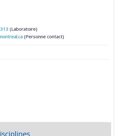
8313
(Laboratoire)
ontreal.ca
(Personne contact)
isciplines