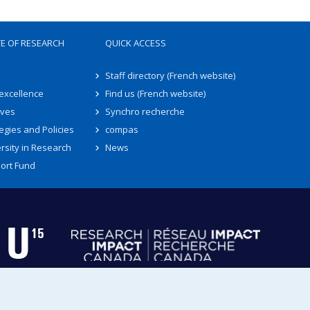
TE OF RESEARCH
QUICK ACCESS
Staff directory (French website)
 excellence
Find us (French website)
ives
Synchro recherche
egies and Policies
compas
rsity in Research
News
ort Fund