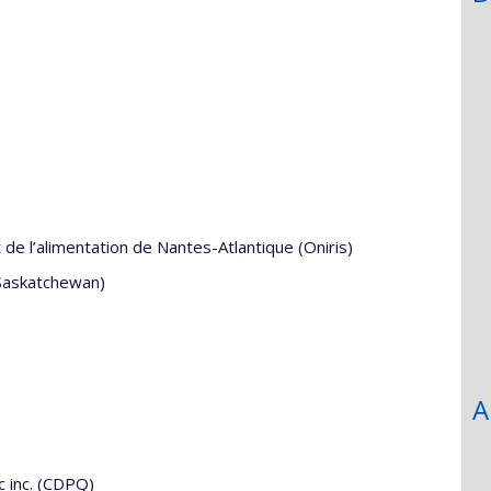
 de l’alimentation de Nantes-Atlantique (Oniris)
 Saskatchewan)
A
 inc. (CDPQ)