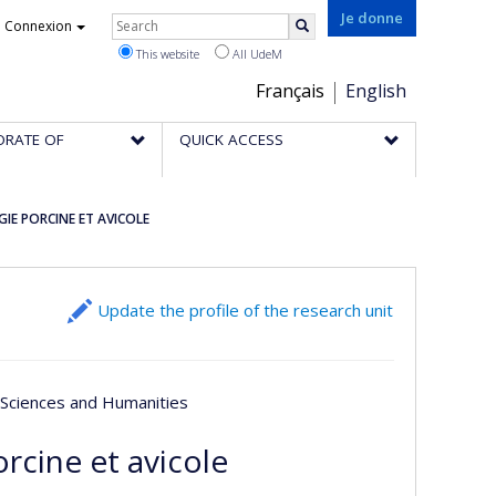
Rechercher
Je donne
Connexion
Search
This website
All UdeM
Choix
Français
English
de
ORATE OF
QUICK ACCESS
la
langue
IE PORCINE ET AVICOLE
Update the profile of the research unit
l Sciences and Humanities
rcine et avicole