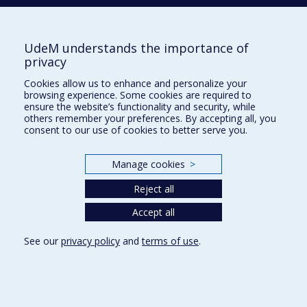
Research
Université de Montréal
UdeM understands the importance of
PO Box 6128, Centre-ville Station
privacy
Montréal, Québec, Canada
H3C 3J7
Cookies allow us to enhance and personalize your
browsing experience. Some cookies are required to
Phone : 514 343-6111, #38492
ensure the website’s functionality and security, while
others remember your preferences. By accepting all, you
E-mail :
recherche@umontreal.ca
consent to our use of cookies to better serve you.
Who does what?
Find us
Manage cookies
>
Site map
Reject all
Accessibility
Accept all
See our
privacy policy
and
terms of use
.