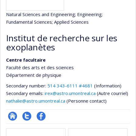
Natural Sciences and Engineering
; Engineering
;
Fundamental Sciences
; Applied Sciences
Institut de recherche sur les
exoplanètes
Centre facultaire
Faculté des arts et des sciences
Département de physique
Secondary number:
514 343-6111 #4681
(Information)
Secondary emails:
irex@astro.umontreal.ca
(Autre courriel)
nathalie@astro.umontreal.ca
(Personne contact)
Site
Compte
Profil
Media
Web
twitter
Facebook