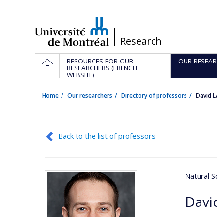
Passer
au
contenu
/
Research
Navigation
HOME
RESOURCES FOR OUR
OUR RESEAR
principale
RESEARCHERS (FRENCH
WEBSITE)
Home
Our researchers
Directory of professors
David L
Back to the list of professors
Natural S
Davi