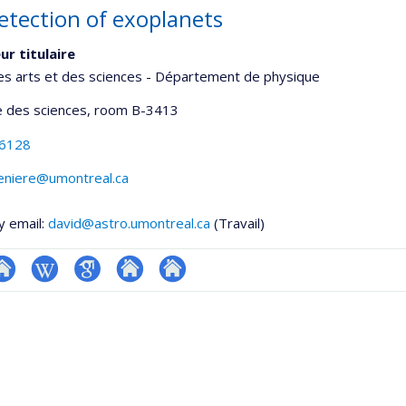
etection of exoplanets
ur titulaire
es arts et des sciences - Département de physique
 des sciences
, room B-3413
-6128
reniere@umontreal.ca
y email:
david@astro.umontreal.ca
(Travail)
te
Wiki
Google
Autre
Autre
onnelle
eb
Scholar
site
site
,département,école)
e
web
web
unité
e