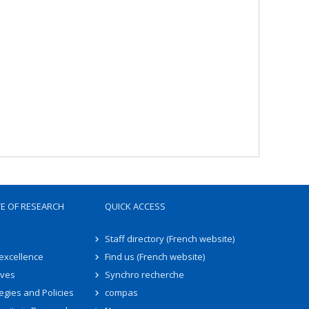
TE OF RESEARCH
QUICK ACCESS
Staff directory (French website)
 excellence
Find us (French website)
ives
Synchro recherche
egies and Policies
compas