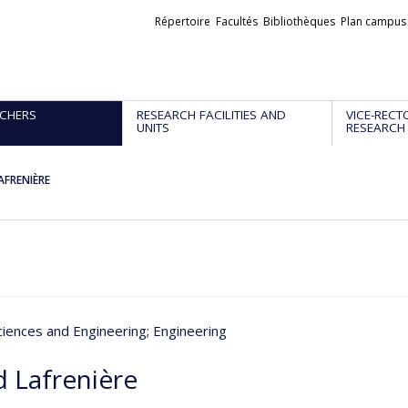
Liens
Répertoire
Facultés
Bibliothèques
Plan campus
externes
CHERS
RESEARCH FACILITIES AND
VICE-RECT
UNITS
RESEARCH
AFRENIÈRE
ciences and Engineering
; Engineering
d Lafrenière