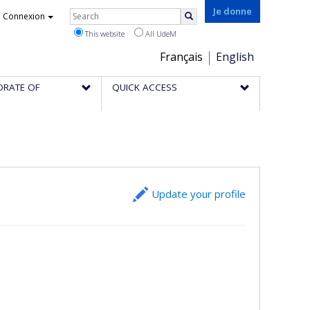
Rechercher
Je donne
Connexion
Search
This website
All UdeM
Choix
Français
English
de
ORATE OF
QUICK ACCESS
la
langue
Update your profile