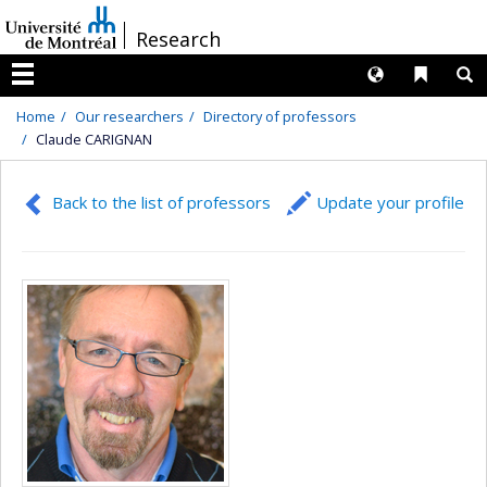
Passer
/
Research
au
contenu
Langues
Liens 
R
Menu
Home
Our researchers
Directory of professors
Claude CARIGNAN
Back to the list of professors
Update your profile