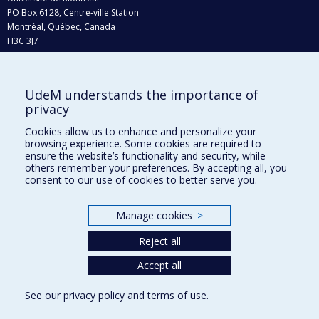
PO Box 6128, Centre-ville Station
Montréal, Québec, Canada
H3C 3J7
Phone : 514 343-6111, #38492
E-mail :
recherche@umontreal.ca
UdeM understands the importance of
Who does what?
privacy
Find us
Cookies allow us to enhance and personalize your
browsing experience. Some cookies are required to
Site map
ensure the website’s functionality and security, while
others remember your preferences. By accepting all, you
Accessibility
consent to our use of cookies to better serve you.
Manage cookies
>
Reject all
Accept all
See our
privacy policy
and
terms of use
.
Privacy