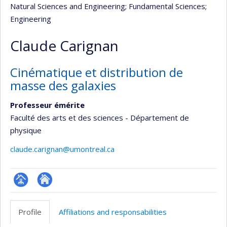
Natural Sciences and Engineering
; Fundamental Sciences
;
Engineering
Claude Carignan
Cinématique et distribution de
masse des galaxies
Professeur émérite
Faculté des arts et des sciences - Département de
physique
claude.carignan@umontreal.ca
Page
Site
professionnelle
web
Profile
Affiliations and responsabilities
(faculté,département,école)
de