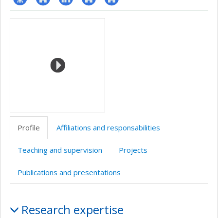
Page
Site
LinkedIn
Autre
Autre
Media
professionnelle
web
site
site
(faculté,département,école)
de
web
web
l’unité
de
recherche
Profile
Affiliations and responsabilities
Teaching and supervision
Projects
Publications and presentations
Profile
Research expertise