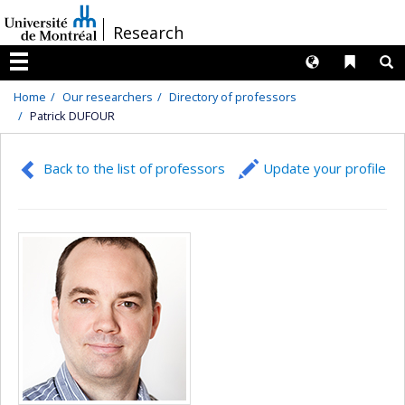
Passer
/
Research
au
contenu
Langues
Liens 
R
Menu
Home
Our researchers
Directory of professors
Patrick DUFOUR
Back to the list of professors
Update your profile