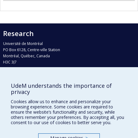
Research
Université de Montréal
PO Box 6128, Centre-ville Station
Montréal, Québec, Canada
H3C 3J7
Phone : 514 343-6111, #38492
E-mail :
recherche@umontreal.ca
UdeM understands the importance of
Who does what?
privacy
Find us
Cookies allow us to enhance and personalize your
browsing experience. Some cookies are required to
Site map
ensure the website’s functionality and security, while
others remember your preferences. By accepting all, you
Accessibility
consent to our use of cookies to better serve you.
Manage cookies
>