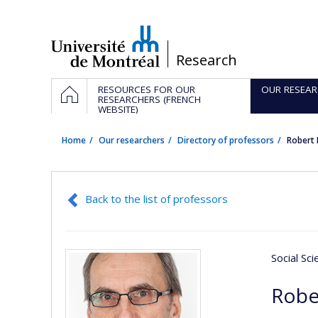
Passer
au
contenu
/
Research
Navigation
HOME
RESOURCES FOR OUR
OUR RESEAR
principale
RESEARCHERS (FRENCH
WEBSITE)
Home
Our researchers
Directory of professors
Robert
Back to the list of professors
Social Sc
Robe