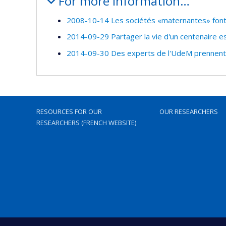
For more information…
2008-10-14 Les sociétés «maternantes» font
2014-09-29 Partager la vie d'un centenaire est 
2014-09-30 Des experts de l'UdeM prennent p
RESOURCES FOR OUR
OUR RESEARCHERS
RESEARCHERS (FRENCH WEBSITE)