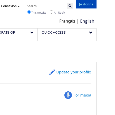
Rechercher
Je donne
Connexion
Search
This website
All UdeM
Choix
Français
English
de
ORATE OF
QUICK ACCESS
la
langue
Update your profile
For media