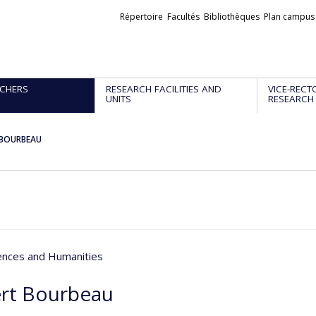
Liens
Répertoire
Facultés
Bibliothèques
Plan campus
externes
CHERS
RESEARCH FACILITIES AND
VICE-RECT
UNITS
RESEARCH
 BOURBEAU
iences and Humanities
rt Bourbeau