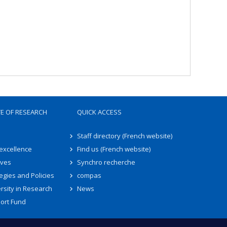
TE OF RESEARCH
QUICK ACCESS
Staff directory (French website)
 excellence
Find us (French website)
ives
Synchro recherche
egies and Policies
compas
rsity in Research
News
ort Fund