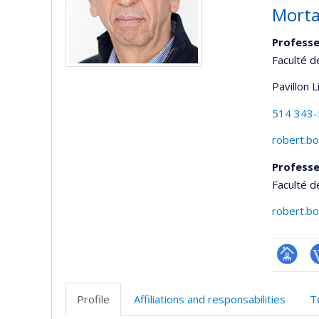
Morta
Professe
Faculté 
Pavillon 
514 343
robert.b
Professe
Faculté 
robert.b
Page
W
professi
Profile
Affiliations and responsabilities
T
(faculté