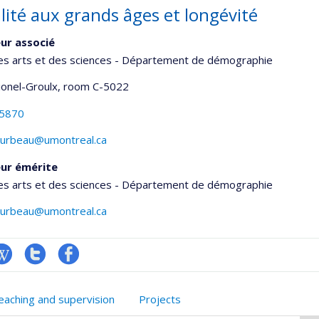
lité aux grands âges et longévité
ur associé
des arts et des sciences - Département de démographie
Lionel-Groulx
, room C-5022
-5870
ourbeau@umontreal.ca
ur émérite
des arts et des sciences - Département de démographie
ourbeau@umontreal.ca
iki
Compte
Profil
onnelle
Twitter
Facebook
eaching and supervision
Projects
,département,école)