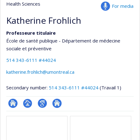
Health Sciences
For media
Katherine Frohlich
Professeure titulaire
École de santé publique - Département de médecine
sociale et préventive
514 343-6111 #44024
katherine.frohlich@umontreal.ca
Secondary number:
514 343-6111 #44024
(Travail 1)
ResearchGate
Page
Google
Autre
Media
professionnelle
Scholar
site
(faculté,département,école)
web