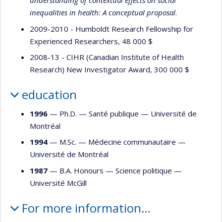
understanding of contextual effects on social
inequalities in health: A conceptual proposal
.
2009-2010 - Humboldt Research Fellowship for
Experienced Researchers, 48 000 $
2008-13 - CIHR (Canadian Institute of Health
Research) New Investigator Award, 300 000 $
education
1996
— Ph.D. —
Santé publique
—
Université de
Montréal
1994
— M.Sc. —
Médecine communautaire
—
Université de Montréal
1987
— B.A. Honours —
Science politique
—
Université McGill
For more information…