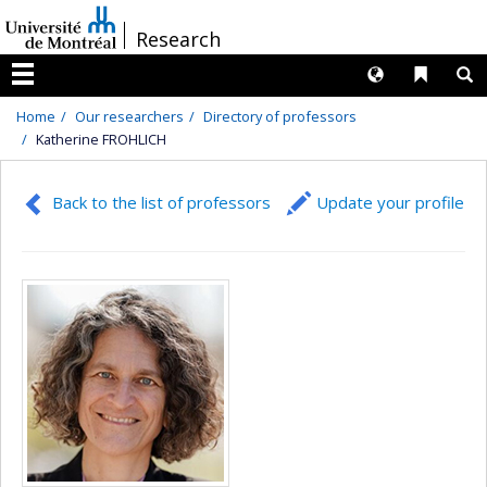
Passer
/
Research
au
contenu
Langues
Liens 
R
Menu
Home
Our researchers
Directory of professors
Katherine FROHLICH
Back to the list of professors
Update your profile