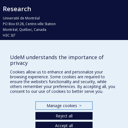
Research
Université de Montréal
PO Box 6128, Centre-ville Station
Montréal, Québec, Canada
H3C 3J7
Phone : 514 343-6111, #38492
E-mail :
recherche@umontreal.ca
UdeM understands the importance of
Who does what?
privacy
Find us
Cookies allow us to enhance and personalize your
browsing experience. Some cookies are required to
Site map
ensure the website’s functionality and security, while
others remember your preferences. By accepting all, you
Accessibility
consent to our use of cookies to better serve you.
Manage cookies
>
Reject all
Accept all