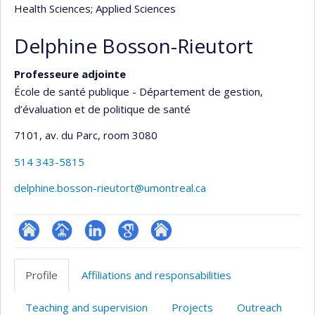
Health Sciences
; Applied Sciences
Delphine Bosson-Rieutort
Professeure adjointe
École de santé publique - Département de gestion,
d’évaluation et de politique de santé
7101, av. du Parc
, room 3080
514 343-5815
delphine.bosson-rieutort@umontreal.ca
ResearchGate
Page
LinkedIn
Google
Autre
professionnelle
Scholar
site
Profile
Affiliations and responsabilities
(faculté,département,école)
web
Teaching and supervision
Projects
Outreach