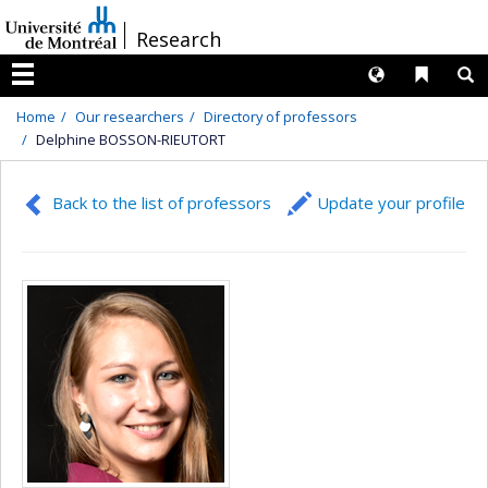
Passer
/
Research
au
contenu
Langues
Liens 
R
Menu
Home
Our researchers
Directory of professors
Delphine BOSSON-RIEUTORT
Back to the list of professors
Update your profile