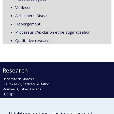
Vieillesse
Alzheimer’s Disease
Hébergement
Processus d'exclusion et de stigmatisation
Qualitative research
Research
Université de Montréal
PO Box 6128, Centre-ville Station
Montréal, Québec, Canada
H3C 3J7
Phone : 514 343-6111, #38492
E-mail :
recherche@umontreal.ca
UdeM understands the importance of