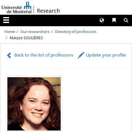
Passer
/
Research
au
contenu
Langues
Liens 
R
Menu
Home
Our researchers
Directory of professors
Maryse SOULIÈRES
Back to the list of professors
Update your profile