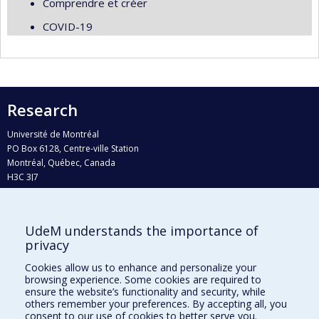
Comprendre et créer
COVID-19
Research
Université de Montréal
PO Box 6128, Centre-ville Station
Montréal, Québec, Canada
H3C 3J7
Phone : 514 343-6111, #38492
E-mail :
recherche@umontreal.ca
UdeM understands the importance of
privacy
Who does what?
Find us
Cookies allow us to enhance and personalize your
browsing experience. Some cookies are required to
Site map
ensure the website’s functionality and security, while
others remember your preferences. By accepting all, you
Accessibility
consent to our use of cookies to better serve you.