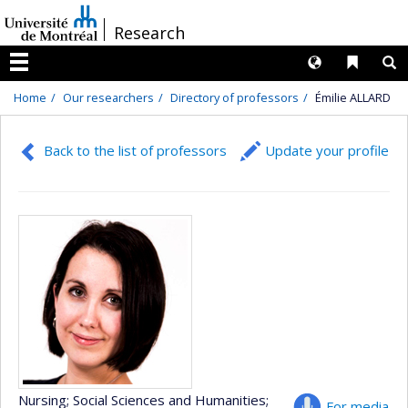
Passer
/
Research
au
contenu
Langues
Liens 
R
Menu
Home
Our researchers
Directory of professors
Émilie ALLARD
Back to the list of professors
Update your profile
Nursing
; Social Sciences and Humanities
;
For media