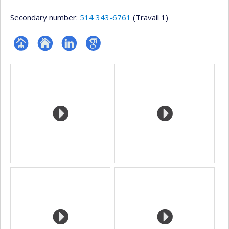
Secondary number:
514 343-6761
(Travail 1)
Page
Site
LinkedIn
Google
Media
professionnelle
web
Scholar
(faculté,département,école)
de
l’unité
de
recherche