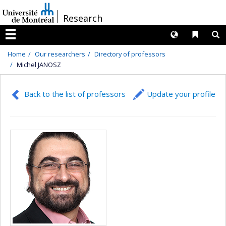
Passer
/
Research
au
contenu
Langues
Liens 
R
Menu
Home
Our researchers
Directory of professors
Michel JANOSZ
Back to the list of professors
Update your profile