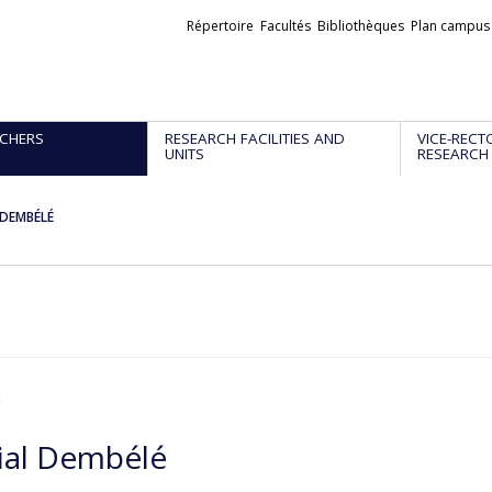
Liens
Répertoire
Facultés
Bibliothèques
Plan campus
externes
CHERS
RESEARCH FACILITIES AND
VICE-RECT
UNITS
RESEARCH
 DEMBÉLÉ
n
ial Dembélé