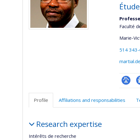
Étude
Professe
Faculté d
Marie-Vic
514 343
martial.
Page
Si
professi
w
Profile
Affiliations and responsabilities
T
(faculté
d
l’
Profile
d
Research expertise
r
Intérêts de recherche