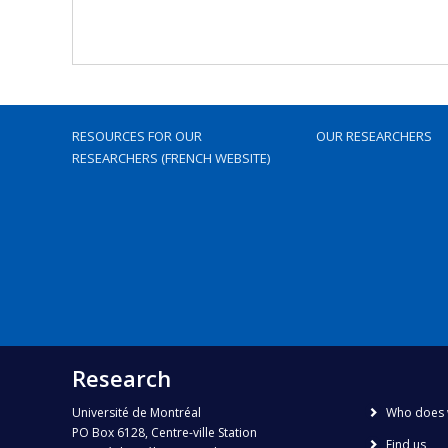
RESOURCES FOR OUR
OUR RESEARCHERS
RESEARCHERS (FRENCH WEBSITE)
Research
Université de Montréal
Who does 
PO Box 6128, Centre-ville Station
Find us