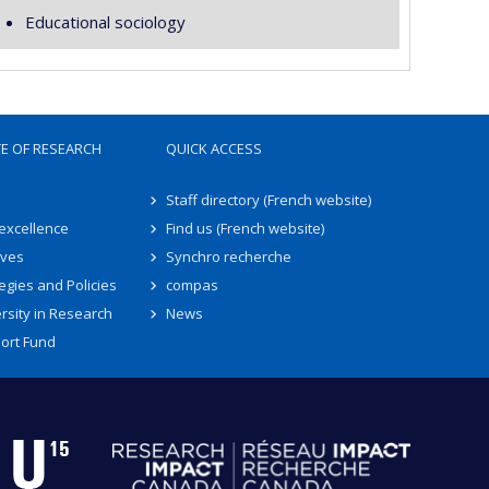
Educational sociology
TE OF RESEARCH
QUICK ACCESS
Staff directory (French website)
 excellence
Find us (French website)
ives
Synchro recherche
egies and Policies
compas
rsity in Research
News
ort Fund