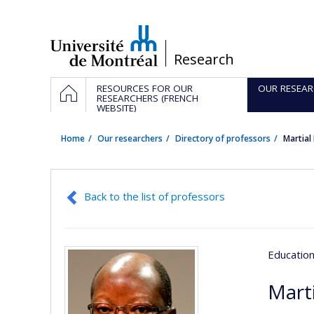
Passer
au
contenu
/
Research
Navigation
HOME
RESOURCES FOR OUR
OUR RESEAR
principale
RESEARCHERS (FRENCH
WEBSITE)
Home
Our researchers
Directory of professors
Martial
Back to the list of professors
Educatio
Mart