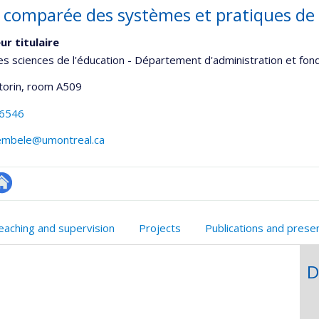
 comparée des systèmes et pratiques de
ur titulaire
es sciences de l'éducation - Département d'administration et fo
torin
, room A509
-6546
dembele@umontreal.ca
te
onnelle
eb
eaching and supervision
Projects
Publications and prese
,département,école)
e
unité
D
e
echerche