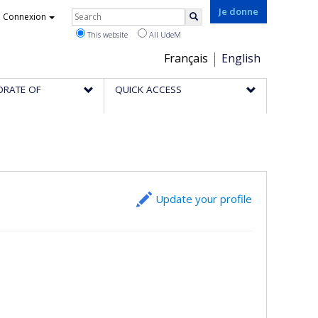
Rechercher
Je donne
Connexion
Search
This website
All UdeM
Choix
Français
English
de
ORATE OF
QUICK ACCESS
la
langue
Update your profile