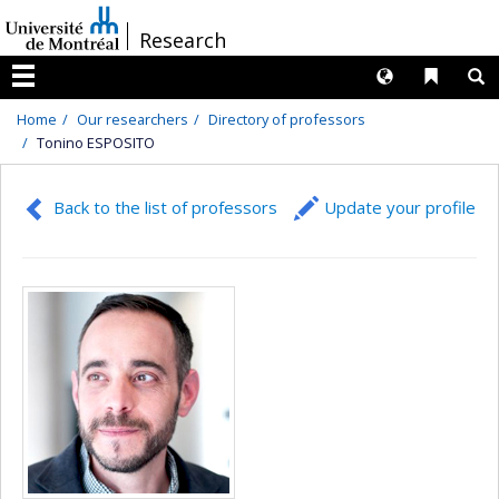
Passer
/
Research
au
contenu
Langues
Liens 
R
Menu
Home
Our researchers
Directory of professors
Tonino ESPOSITO
Back to the list of professors
Update your profile