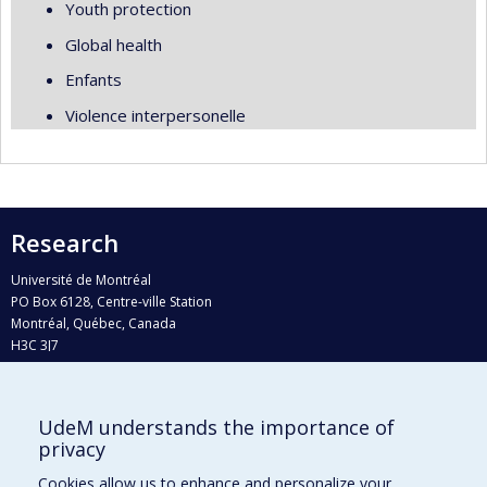
Youth protection
Global health
Enfants
Violence interpersonelle
Research
Université de Montréal
PO Box 6128, Centre-ville Station
Montréal, Québec, Canada
H3C 3J7
Phone : 514 343-6111, #38492
E-mail :
recherche@umontreal.ca
UdeM understands the importance of
Who does what?
privacy
Find us
Cookies allow us to enhance and personalize your