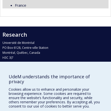
France
Research
Université de Montréal
PO Box 6128, Centre-ville Station
Montréal, Québec, Canada
H3C 3J7
Phone : 514 343-6111, #38492
E-mail :
recherche@umontreal.ca
UdeM understands the importance of
Who does what?
privacy
Find us
Cookies allow us to enhance and personalize your
browsing experience. Some cookies are required to
Site map
ensure the website’s functionality and security, while
others remember your preferences. By accepting all, you
Accessibility
consent to our use of cookies to better serve you.