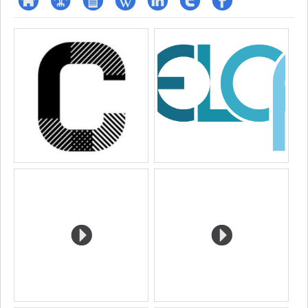
ResearchGate
Page
CV
Wiki
LinkedIn
Compte
Profil
Media
professionnelle
Twitter
Facebook
(faculté,département,école)