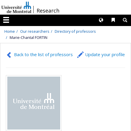
Passer
/
Research
au
contenu
Langues
Liens 
R
Menu
Home
Our researchers
Directory of professors
Marie-Chantal FORTIN
Back to the list of professors
Update your profile