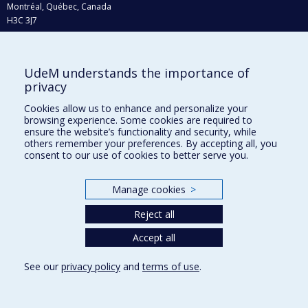
Montréal, Québec, Canada
H3C 3J7
Phone : 514 343-6111, #38492
E-mail :
recherche@umontreal.ca
UdeM understands the importance of
Who does what?
privacy
Find us
Cookies allow us to enhance and personalize your
browsing experience. Some cookies are required to
Site map
ensure the website’s functionality and security, while
others remember your preferences. By accepting all, you
Accessibility
consent to our use of cookies to better serve you.
Manage cookies
>
Reject all
Accept all
See our
privacy policy
and
terms of use
.
Privacy
Terms of use