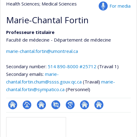
Health Sciences
; Medical Sciences
For media
Marie-Chantal Fortin
Professeure titulaire
Faculté de médecine - Département de médecine
marie-chantal.fortin@umontreal.ca
Secondary number:
514 890-8000 #25712
(Travail 1)
Secondary emails:
marie-
chantal.fortin.chum@ssss.gouv.qc.ca
(Travail)
marie-
chantal.fortin@sympatico.ca
(Personnel)
ResearchGate
Page
Site
PubMed
Google
Autre
Autre
Media
professionnelle
web
Scholar
site
site
(faculté,département,école)
de
web
web
l’unité