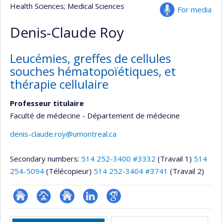
Health Sciences
; Medical Sciences
For media
Denis-Claude Roy
Leucémies, greffes de cellules
souches hématopoïétiques, et
thérapie cellulaire
Professeur titulaire
Faculté de médecine - Département de médecine
denis-claude.roy@umontreal.ca
Secondary numbers:
514 252-3400 #3332
(Travail 1)
514
254-5094
(Télécopieur)
514 252-3404 #3741
(Travail 2)
ResearchGate
Page
Site
LinkedIn
Google
Media