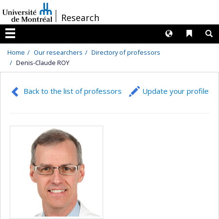
Passer
/
Research
au
contenu
Langues
Liens 
R
Menu
Home
Our researchers
Directory of professors
Denis-Claude ROY
Back to the list of professors
Update your profile