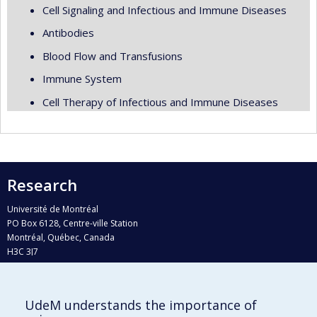
Cell Signaling and Infectious and Immune Diseases
Antibodies
Blood Flow and Transfusions
Immune System
Cell Therapy of Infectious and Immune Diseases
Research
Université de Montréal
PO Box 6128, Centre-ville Station
Montréal, Québec, Canada
H3C 3J7
Phone : 514 343-6111, #38492
E-mail :
recherche@umontreal.ca
UdeM understands the importance of
Who does what?