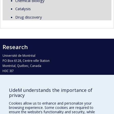
Chemical Biology
Catalysis
Drug discovery
Research
Université de Montréal
PO Box 6128, Centre-ville Station
Montréal, Québec, Canada
H3C 3J7
Phone : 514 343-6111, #38492
E-mail :
recherche@umontreal.ca
UdeM understands the importance of
Who does what?
privacy
Find us
Cookies allow us to enhance and personalize your
browsing experience. Some cookies are required to
Site map
ensure the website’s functionality and security, while