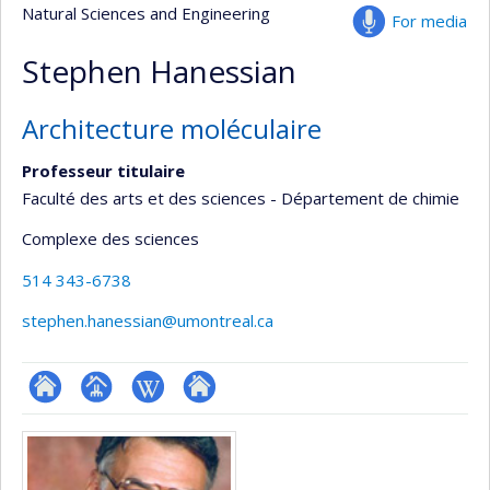
Natural Sciences and Engineering
For media
Stephen Hanessian
Architecture moléculaire
Professeur titulaire
Faculté des arts et des sciences - Département de chimie
Complexe des sciences
514 343-6738
stephen.hanessian@umontreal.ca
ResearchGate
Page
Wiki
Autre
Media
professionnelle
site
(faculté,département,école)
web