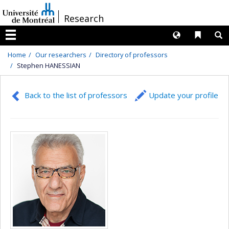
Passer
/
Research
au
contenu
Langues
Liens 
R
Menu
Home
Our researchers
Directory of professors
Stephen HANESSIAN
Back to the list of professors
Update your profile