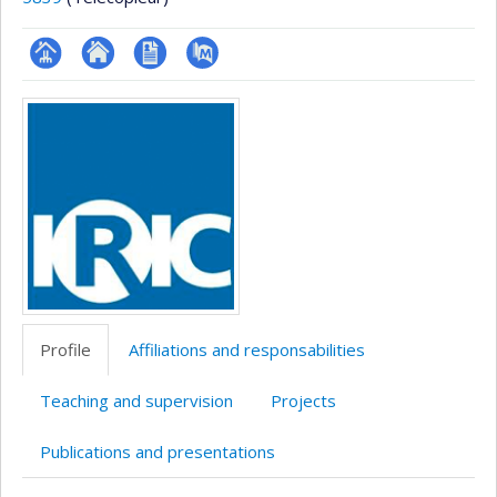
Page
Site
CV
PubMed
Media
professionnelle
web
(faculté,département,école)
de
l’unité
de
recherche
Profile
Affiliations and responsabilities
Teaching and supervision
Projects
Publications and presentations