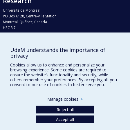
Research
Université de Montréal
PO Box 6128, Centre-ville Station
Montréal, Québec, Canada
H3C 3J7
Phone : 514 343-6111, #38492
E-mail :
recherche@umontreal.ca
UdeM understands the importance of
Who does what?
privacy
Find us
Cookies allow us to enhance and personalize your
browsing experience. Some cookies are required to
Site map
ensure the website’s functionality and security, while
others remember your preferences. By accepting all, you
Accessibility
consent to our use of cookies to better serve you.
Manage cookies
>
Reject all
Accept all