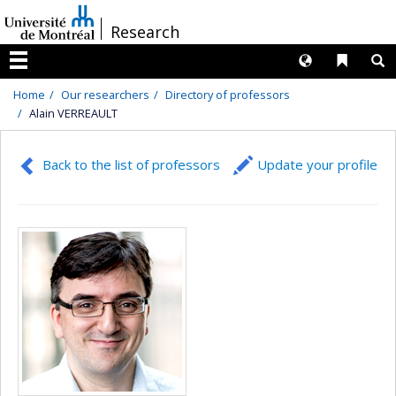
Passer
/
Research
au
contenu
Langues
Liens 
R
Menu
Home
Our researchers
Directory of professors
Alain VERREAULT
Back to the list of professors
Update your profile