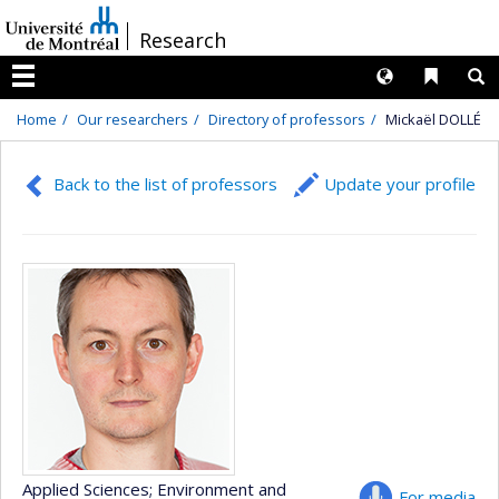
Passer
/
Research
au
contenu
Langues
Liens 
R
Menu
Home
Our researchers
Directory of professors
Mickaël DOLLÉ
Back to the list of professors
Update your profile
Applied Sciences
; Environment and
For media