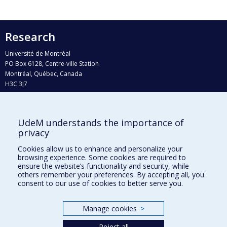
Research
Université de Montréal
PO Box 6128, Centre-ville Station
Montréal, Québec, Canada
H3C 3J7
Phone : 514 343-6111, #38492
E-mail :
recherche@umontreal.ca
UdeM understands the importance of
Who does what?
privacy
Find us
Cookies allow us to enhance and personalize your
browsing experience. Some cookies are required to
Site map
ensure the website’s functionality and security, while
others remember your preferences. By accepting all, you
Accessibility
consent to our use of cookies to better serve you.
Manage cookies
>
Reject all