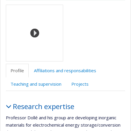
ResearchGate
Page
Site
LinkedIn
Google
Autre
Media
professionnelle
web
Scholar
site
(faculté,département,école)
de
web
l’unité
de
recherche
Profile
Affiliations and responsabilities
Teaching and supervision
Projects
Profile
Research expertise
Professor Dollé and his group are developing inorganic
materials for electrochemical energy storage/conversion