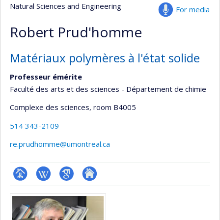
Natural Sciences and Engineering
For media
Robert Prud'homme
Matériaux polymères à l'état solide
Professeur émérite
Faculté des arts et des sciences - Département de chimie
Complexe des sciences
, room B4005
514 343-2109
re.prudhomme@umontreal.ca
Page
Wiki
Google
Autre
Media
professionnelle
Scholar
site
(faculté,département,école)
web