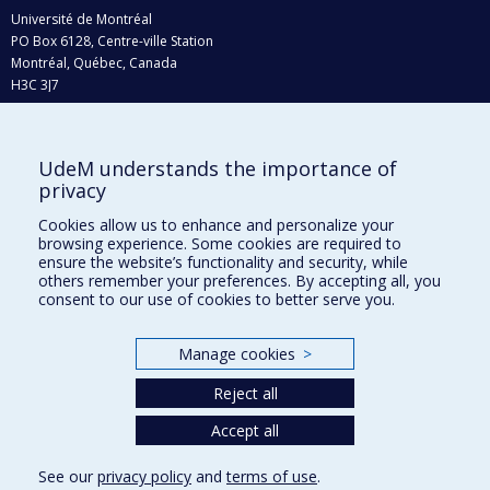
Université de Montréal
PO Box 6128, Centre-ville Station
Montréal, Québec, Canada
H3C 3J7
Phone : 514 343-6111, #38492
E-mail :
recherche@umontreal.ca
UdeM understands the importance of
Who does what?
privacy
Find us
Cookies allow us to enhance and personalize your
browsing experience. Some cookies are required to
Site map
ensure the website’s functionality and security, while
others remember your preferences. By accepting all, you
Accessibility
consent to our use of cookies to better serve you.
Manage cookies
>
Reject all
Accept all
See our
privacy policy
and
terms of use
.