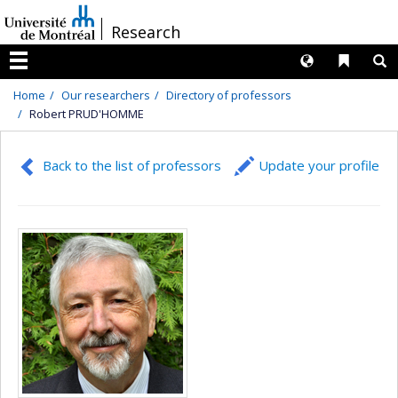
Passer
/
Research
au
contenu
Langues
Liens 
R
Menu
Home
Our researchers
Directory of professors
Robert PRUD'HOMME
Back to the list of professors
Update your profile