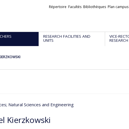
Liens
Répertoire
Facultés
Bibliothèques
Plan campus
externes
CHERS
RESEARCH FACILITIES AND
VICE-RECT
UNITS
RESEARCH
 KIERZKOWSKI
nces
; Natural Sciences and Engineering
el Kierzkowski