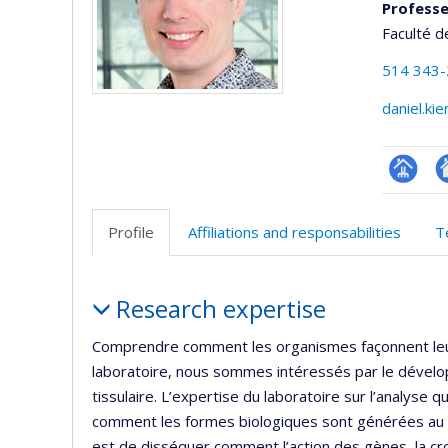
Profess
Faculté d
514 343
daniel.ki
Page
Si
professi
w
Profile
Affiliations and responsabilities
T
(faculté
d
l’
Profile
d
Research expertise
r
Comprendre comment les organismes façonnent leur 
laboratoire, nous sommes intéressés par le dévelop
tissulaire. L’expertise du laboratoire sur l’analyse
comment les formes biologiques sont générées au 
est de disséquer comment l’action des gènes, la cro