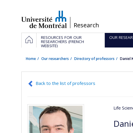
Passer
au
contenu
/
Research
Navigation
HOME
RESOURCES FOR OUR
OUR RESEAR
principale
RESEARCHERS (FRENCH
WEBSITE)
Home
Our researchers
Directory of professors
Daniel
Back to the list of professors
Life Scie
Dani