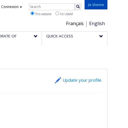
Rechercher
Je donne
Connexion
Search
This website
All UdeM
Choix
Français
English
de
ORATE OF
QUICK ACCESS
la
langue
Update your profile