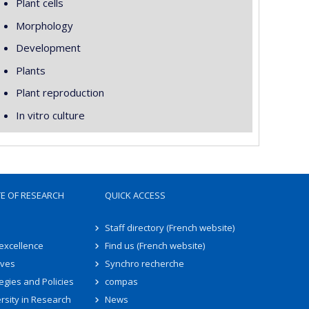
Plant cells
Morphology
Development
Plants
Plant reproduction
In vitro culture
TE OF RESEARCH
QUICK ACCESS
Staff directory (French website)
 excellence
Find us (French website)
ives
Synchro recherche
egies and Policies
compas
rsity in Research
News