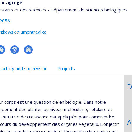
eur agrégé
es arts et des sciences - Département de sciences biologiques
-2056
erzkowski@umontreal.ca
te
Google
Autre
onnelle
eb
Scholar
site
eaching and supervision
Projects
,département,école)
e
web
unité
D
e
echerche
corps est une question clé en biologie. Dans notre
pement des plantes au niveau moléculaire, cellulaire et
 quantitative de croissance est appliquée pour comprendre
A
cours du développement des organes végétaux. L’objectif
issance et les processus de différenciation interagissent