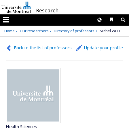
Passer
/
Research
au
contenu
Langues
Liens 
R
Menu
Home
Our researchers
Directory of professors
Michel WHITE
Back to the list of professors
Update your profile
Health Sciences