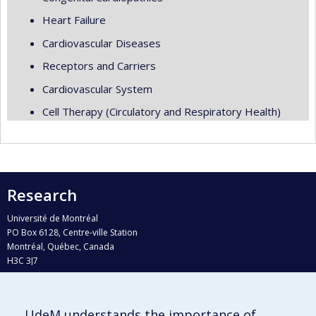
Heart Failure
Cardiovascular Diseases
Receptors and Carriers
Cardiovascular System
Cell Therapy (Circulatory and Respiratory Health)
Research
Université de Montréal
PO Box 6128, Centre-ville Station
Montréal, Québec, Canada
H3C 3J7
Phone : 514 343-6111, #38492
E-mail :
recherche@umontreal.ca
UdeM understands the importance of