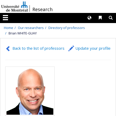
Passer
/
Research
au
contenu
Langues
Liens 
R
Menu
Home
Our researchers
Directory of professors
Brian WHITE-GUAY
Back to the list of professors
Update your profile