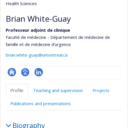
Health Sciences
Brian White-Guay
Professeur adjoint de clinique
Faculté de médecine - Département de médecine de
famille et de médecine d'urgence
brian.white-guay@umontreal.ca
ResearchGate
Page
LinkedIn
professionnelle
Profile
Teaching and supervision
Projects
(faculté,département,école)
Publications and presentations
Profile
Biography