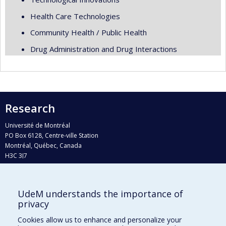
Health Care Technologies
Community Health / Public Health
Drug Administration and Drug Interactions
Research
Université de Montréal
PO Box 6128, Centre-ville Station
Montréal, Québec, Canada
H3C 3J7
Phone : 514 343-6111, #38492
E-mail :
recherche@umontreal.ca
UdeM understands the importance of
Who does what?
privacy
Find us
Cookies allow us to enhance and personalize your