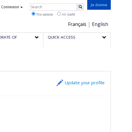
Rechercher
Je donne
Connexion
Search
This website
All UdeM
Choix
Français
English
de
ORATE OF
QUICK ACCESS
la
langue
Update your profile