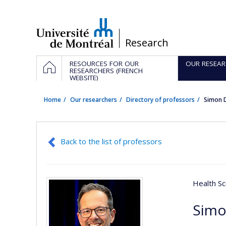
Passer
au
contenu
/
Research
Navigation
HOME
RESOURCES FOR OUR
OUR RESEAR
principale
RESEARCHERS (FRENCH
WEBSITE)
Home
Our researchers
Directory of professors
Simon 
Back to the list of professors
Health Sc
Simo