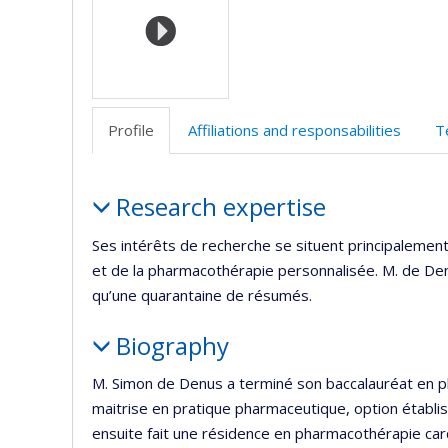
(faculté
d
l’
d
r
Profile
Affiliations and responsabilities
T
Profile
Research expertise
Ses intérêts de recherche se situent principalemen
et de la pharmacothérapie personnalisée. M. de Denus
qu’une quarantaine de résumés.
Biography
M. Simon de Denus a terminé son baccalauréat en ph
maitrise en pratique pharmaceutique, option établis
ensuite fait une résidence en pharmacothérapie car