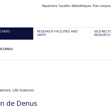
Liens
Répertoire
Facultés
Bibliothèques
Plan campus
externes
CHERS
RESEARCH FACILITIES AND
VICE-RECT
UNITS
RESEARCH
DE DENUS
iences
; Life Sciences
n de Denus