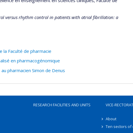
cellence en enseignement en sciences cliniques, Faculté de
ol versus rhythm control in patients with atrial fibrillation: a
la Faculté de pharmacie
ialisé en pharmacogénomique
s au pharmacien Simon de Denus
RESEARCH FACILITIES AND UNITS
VICE-RECTORA
About
Ten sectors of