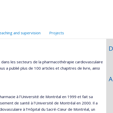
,département,école)
e
unité
e
echerche
eaching and supervision
Projects
D
t dans les secteurs de la pharmacothérapie cardiovasculaire
 a publié plus de 100 articles et chapitres de livre, ainsi
A
armacie à l’Université de Montréal en 1999 et fait sa
sement de santé à l’Université de Montréal en 2000. Il a
diovasculaire à l’Hôpital du Sacré-Cœur de Montréal, un