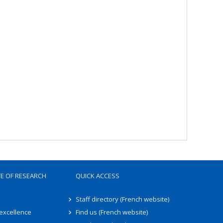
TE OF RESEARCH
QUICK ACCESS
Staff directory (French website)
 excellence
Find us (French website)