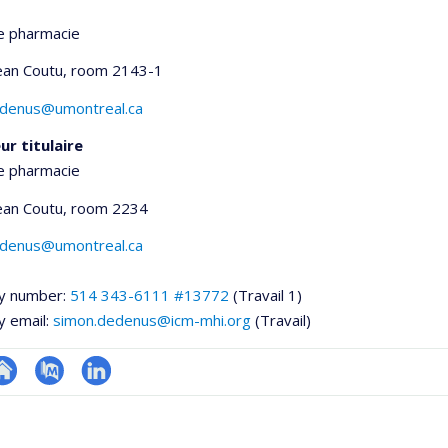
e pharmacie
Jean Coutu
, room 2143-1
.denus@umontreal.ca
ur titulaire
e pharmacie
Jean Coutu
, room 2234
.denus@umontreal.ca
y number:
514 343-6111 #13772
(Travail 1)
y email:
simon.dedenus@icm-mhi.org
(Travail)
te
PubMed
LinkedIn
onnelle
eb