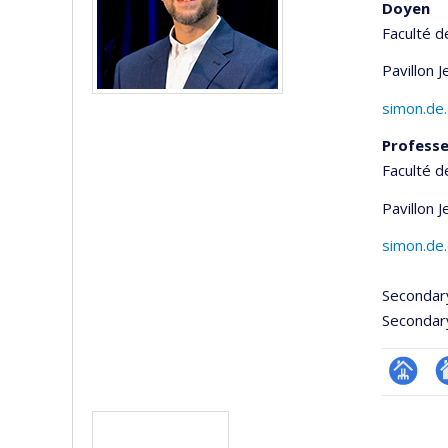
Doyen
Faculté d
Pavillon 
simon.de
Professe
Faculté d
Pavillon 
simon.de
Secondar
Secondar
Page
Si
Media
professi
w