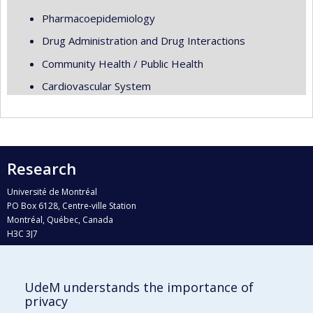
Pharmacoepidemiology
Drug Administration and Drug Interactions
Community Health / Public Health
Cardiovascular System
Research
Université de Montréal
PO Box 6128, Centre-ville Station
Montréal, Québec, Canada
H3C 3J7
Phone : 514 343-6111, #38492
E-mail :
recherche@umontreal.ca
UdeM understands the importance of
Who does what?
privacy