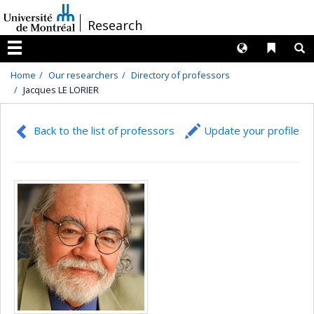
Passer
/
Research
au
contenu
Langues
Liens 
R
Menu
Home
Our researchers
Directory of professors
Jacques LE LORIER
Back to the list of professors
Update your profile