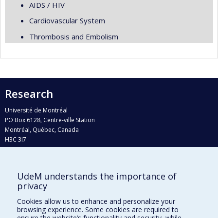
AIDS / HIV
Cardiovascular System
Thrombosis and Embolism
Research
Université de Montréal
PO Box 6128, Centre-ville Station
Montréal, Québec, Canada
H3C 3J7
Phone : 514 343-6111, #38492
E-mail :
recherche@umontreal.ca
UdeM understands the importance of
Who does what?
privacy
Find us
Cookies allow us to enhance and personalize your
browsing experience. Some cookies are required to
Site map
ensure the website’s functionality and security, while