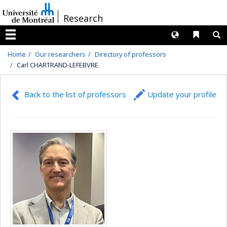
Passer
/
Research
au
contenu
Langues
Liens 
R
Menu
Home
Our researchers
Directory of professors
Carl CHARTRAND-LEFEBVRE
Back to the list of professors
Update your profile