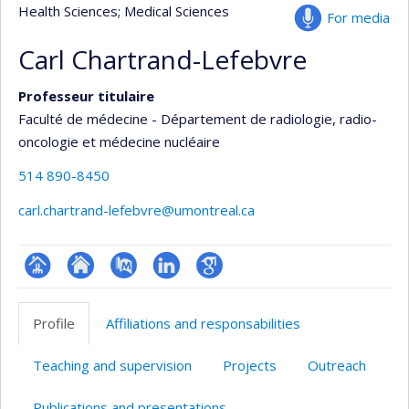
Health Sciences
; Medical Sciences
For media
Carl Chartrand-Lefebvre
Professeur titulaire
Faculté de médecine - Département de radiologie, radio-
oncologie et médecine nucléaire
514 890-8450
carl.chartrand-lefebvre@umontreal.ca
Page
Site
PubMed
LinkedIn
Google
professionnelle
web
Scholar
Profile
Affiliations and responsabilities
(faculté,département,école)
de
l’unité
Teaching and supervision
Projects
Outreach
de
recherche
Publications and presentations