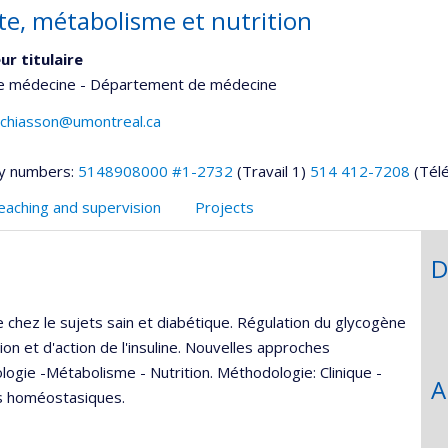
te, métabolisme et nutrition
ur titulaire
de médecine - Département de médecine
s.chiasson@umontreal.ca
y numbers:
5148908000 #1-2732
(Travail 1)
514 412-7208
(Tél
eaching and supervision
Projects
D
se chez le sujets sain et diabétique. Régulation du glycogène
n et d'action de l'insuline. Nouvelles approches
ogie -Métabolisme - Nutrition. Méthodologie: Clinique -
A
es homéostasiques.