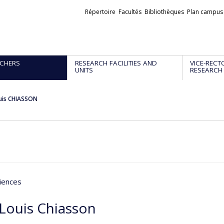
Liens
Répertoire
Facultés
Bibliothèques
Plan campus
externes
CHERS
RESEARCH FACILITIES AND
VICE-RECT
UNITS
RESEARCH
uis CHIASSON
iences
 Louis Chiasson