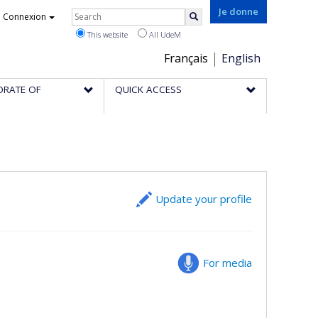
Rechercher
Je donne
Connexion
Search
This website
All UdeM
Choix
Français
English
de
ORATE OF
QUICK ACCESS
la
langue
Update your profile
For media