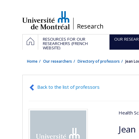
Passer
au
contenu
/
Research
Navigation
HOME
RESOURCES FOR OUR
OUR RESEAR
principale
RESEARCHERS (FRENCH
WEBSITE)
Home
Our researchers
Directory of professors
Jean Lo
Back to the list of professors
Health Sc
Jean