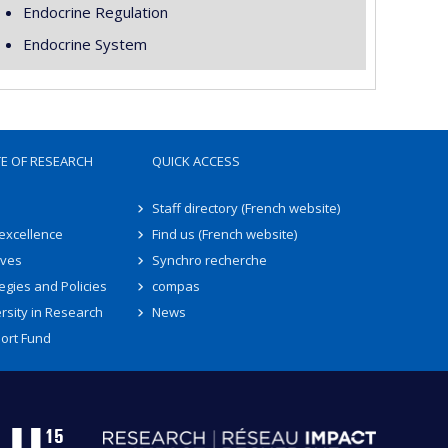
Endocrine Regulation
Endocrine System
TE OF RESEARCH
QUICK ACCESS
Staff directory (French website)
 excellence
Find us (French website)
ives
Synchro recherche
egies and Policies
compas
rsity in Research
News
ort Fund