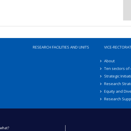
RESEARCH FACILITIES AND UNITS
VICE-RECTORA
About
Ten sectors of
Strategic Initiat
Research Strat
Equity and Dive
Research Supp
what?