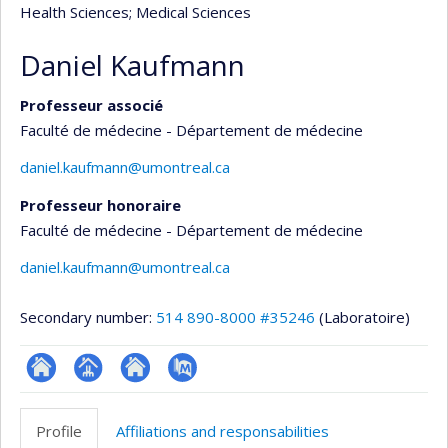
Health Sciences
; Medical Sciences
Daniel Kaufmann
Professeur associé
Faculté de médecine - Département de médecine
daniel.kaufmann@umontreal.ca
Professeur honoraire
Faculté de médecine - Département de médecine
daniel.kaufmann@umontreal.ca
Secondary number:
514 890-8000 #35246
(Laboratoire)
ResearchGate
Page
Site
PubMed
professionnelle
web
Profile
Affiliations and responsabilities
(faculté,département,école)
de