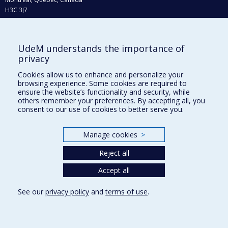
H3C 3J7
Phone : 514 343-6111, #38492
E-mail :
recherche@umontreal.ca
UdeM understands the importance of
Who does what?
privacy
Find us
Cookies allow us to enhance and personalize your
browsing experience. Some cookies are required to
Site map
ensure the website’s functionality and security, while
others remember your preferences. By accepting all, you
Accessibility
consent to our use of cookies to better serve you.
Manage cookies
>
Reject all
Accept all
See our
privacy policy
and
terms of use
.
Privacy
Terms of use