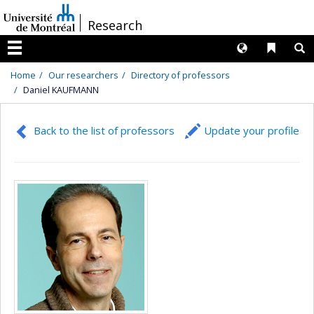
Passer
/
Research
au
contenu
Langues
Liens 
R
Menu
Home
Our researchers
Directory of professors
Daniel KAUFMANN
Back to the list of professors
Update your profile