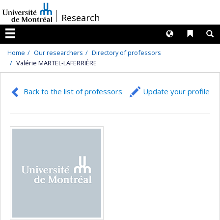
Passer
/
Research
au
contenu
Langues
Liens 
R
Menu
Home
Our researchers
Directory of professors
Valérie MARTEL-LAFERRIÈRE
Back to the list of professors
Update your profile