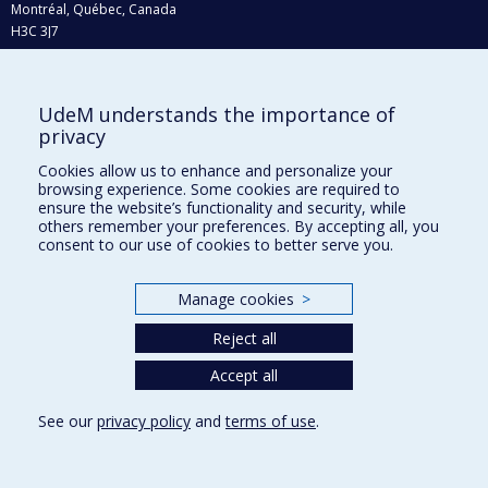
Montréal, Québec, Canada
H3C 3J7
Phone : 514 343-6111, #38492
E-mail :
recherche@umontreal.ca
UdeM understands the importance of
Who does what?
privacy
Find us
Cookies allow us to enhance and personalize your
browsing experience. Some cookies are required to
Site map
ensure the website’s functionality and security, while
others remember your preferences. By accepting all, you
Accessibility
consent to our use of cookies to better serve you.
Manage cookies
>
Reject all
Accept all
See our
privacy policy
and
terms of use
.
Privacy
Terms of use