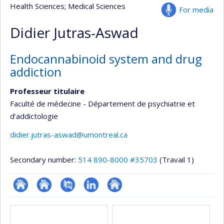
Health Sciences
; Medical Sciences
For media
Didier Jutras-Aswad
Endocannabinoid system and drug
addiction
Professeur titulaire
Faculté de médecine - Département de psychiatrie et
d’addictologie
didier.jutras-aswad@umontreal.ca
Secondary number:
514 890-8000 #35703
(Travail 1)
ResearchGate
Site
PubMed
LinkedIn
Autre
Media
web
site
de
web