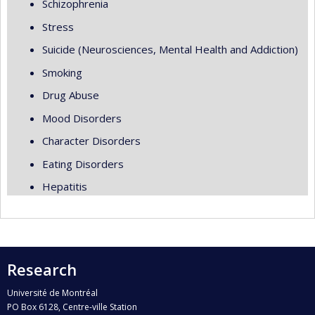
Schizophrenia
Stress
Suicide (Neurosciences, Mental Health and Addiction)
Smoking
Drug Abuse
Mood Disorders
Character Disorders
Eating Disorders
Hepatitis
Research
Université de Montréal
PO Box 6128, Centre-ville Station