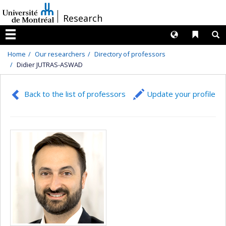
Passer
/
Research
au
contenu
Langues
Liens 
R
Menu
Home
Our researchers
Directory of professors
Didier JUTRAS-ASWAD
Back to the list of professors
Update your profile