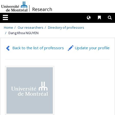
Passer
/
Research
au
contenu
Langues
Liens 
R
Menu
Home
Our researchers
Directory of professors
Dang Khoa NGUYEN
Back to the list of professors
Update your profile