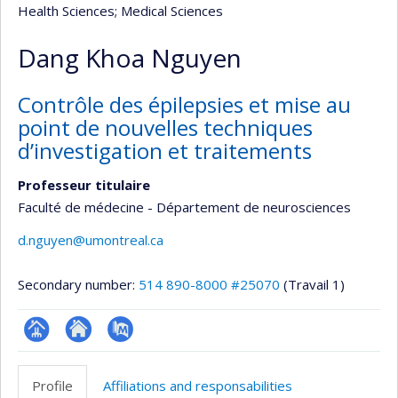
Health Sciences
; Medical Sciences
Dang Khoa Nguyen
Contrôle des épilepsies et mise au
point de nouvelles techniques
d’investigation et traitements
Professeur titulaire
Faculté de médecine - Département de neurosciences
d.nguyen@umontreal.ca
Secondary number:
514 890-8000 #25070
(Travail 1)
Page
Site
PubMed
professionnelle
web
Profile
Affiliations and responsabilities