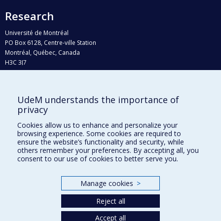
Research
Université de Montréal
PO Box 6128, Centre-ville Station
Montréal, Québec, Canada
H3C 3J7
Phone : 514 343-6111, #38492
E-mail :
recherche@umontreal.ca
UdeM understands the importance of
Who does what?
privacy
Find us
Cookies allow us to enhance and personalize your
browsing experience. Some cookies are required to
Site map
ensure the website’s functionality and security, while
others remember your preferences. By accepting all, you
Accessibility
consent to our use of cookies to better serve you.
Manage cookies
>
Reject all
Accept all