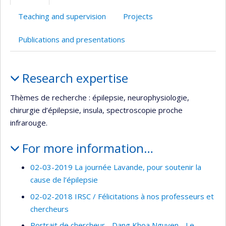
(faculté,département,école)
de
l’unité
Teaching and supervision
Projects
de
recherche
Publications and presentations
Profile
Research expertise
Thèmes de recherche : épilepsie, neurophysiologie,
chirurgie d’épilepsie, insula, spectroscopie proche
infrarouge.
For more information…
02-03-2019 La journée Lavande, pour soutenir la
cause de l’épilepsie
02-02-2018 IRSC / Félicitations à nos professeurs et
chercheurs
Portrait de chercheur - Dang Khoa Nguyen - Le