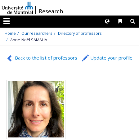
Passer
/
Research
au
contenu
Langues
Liens 
R
Menu
Home
Our researchers
Directory of professors
Anne-Noël SAMAHA
Back to the list of professors
Update your profile