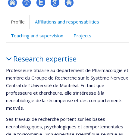
ResearchGate
Page
Compte
Google
Autre
professionnelle
Twitter
Scholar
site
Profile
Affiliations and responsabilities
(faculté,département,école)
web
Teaching and supervision
Projects
Profile
Research expertise
Professeure titulaire au département de Pharmacologie et
membre du Groupe de Recherche sur le Système Nerveux
Central de l’Université de Montréal. En tant que
professeure et chercheure, elle s’intéresse à la
neurobiologie de la récompense et des comportements
motivés.
Ses travaux de recherche portent sur les bases
neurobiologiques, psychologiques et comportementales
de la toxicomanie. Son expertise scientifique se situe au