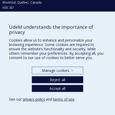
Montréal, Québec, Canada
H3C 3J7
Phone : 514 343-6111, #38492
E-mail :
recherche@umontreal.ca
UdeM understands the importance of
Who does what?
privacy
Find us
Cookies allow us to enhance and personalize your
browsing experience. Some cookies are required to
Site map
ensure the website’s functionality and security, while
others remember your preferences. By accepting all, you
Accessibility
consent to our use of cookies to better serve you.
Manage cookies
>
Reject all
Accept all
See our
privacy policy
and
terms of use
.
Privacy
Terms of use