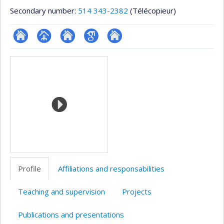
Secondary number:
514 343-2382
(Télécopieur)
ResearchGate
Page
Site
Google
Autre
Media
professionnelle
web
Scholar
site
(faculté,département,école)
de
web
l’unité
de
recherche
Profile
Affiliations and responsabilities
Teaching and supervision
Projects
Publications and presentations