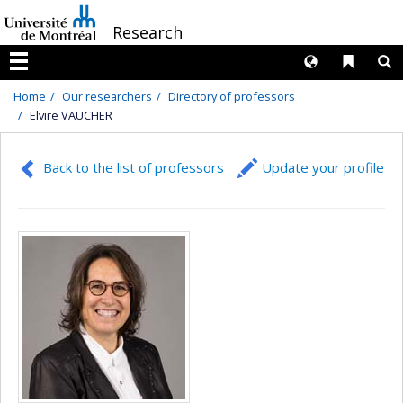
Passer
/
Research
au
contenu
Langues
Liens 
R
Menu
Home
Our researchers
Directory of professors
Elvire VAUCHER
Back to the list of professors
Update your profile