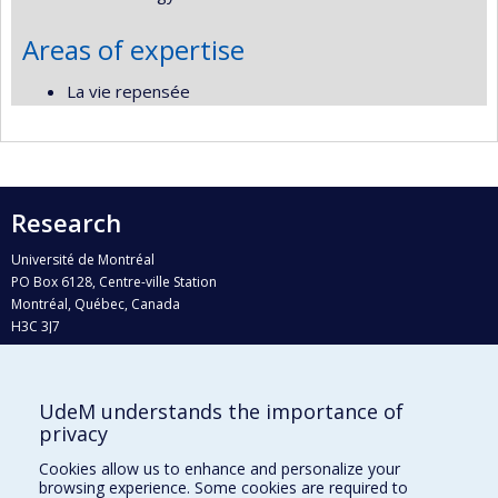
Areas of expertise
La vie repensée
Research
Université de Montréal
PO Box 6128, Centre-ville Station
Montréal, Québec, Canada
H3C 3J7
Phone : 514 343-6111, #38492
E-mail :
recherche@umontreal.ca
UdeM understands the importance of
Who does what?
privacy
Find us
Cookies allow us to enhance and personalize your
browsing experience. Some cookies are required to