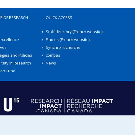
TE OF RESEARCH
QUICK ACCESS
Staff directory (French website)
 excellence
Find us (French website)
ives
Synchro recherche
egies and Policies
compas
rsity in Research
News
ort Fund