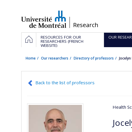
Passer
au
contenu
/
Research
Navigation
HOME
RESOURCES FOR OUR
OUR RESEAR
principale
RESEARCHERS (FRENCH
WEBSITE)
Home
Our researchers
Directory of professors
Jocelyn
Back to the list of professors
Health Sc
Joce