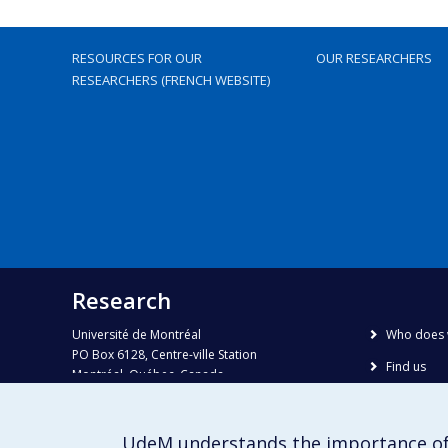
RESOURCES FOR OUR
OUR RESEARCHERS
RESEARCHERS (FRENCH WEBSITE)
Research
Université de Montréal
Who does 
PO Box 6128, Centre-ville Station
Find us
Montréal, Québec, Canada
H3C 3J7
Site map
Accessibili
Phone : 514 343-6111, #38492
UdeM understands the importance of