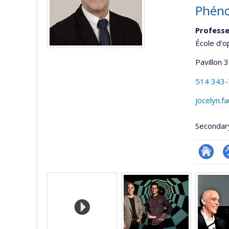
Phéno
Professe
École d'o
Pavillon 3
514 343
jocelyn.f
Secondar
Researc
P
Media
p
(