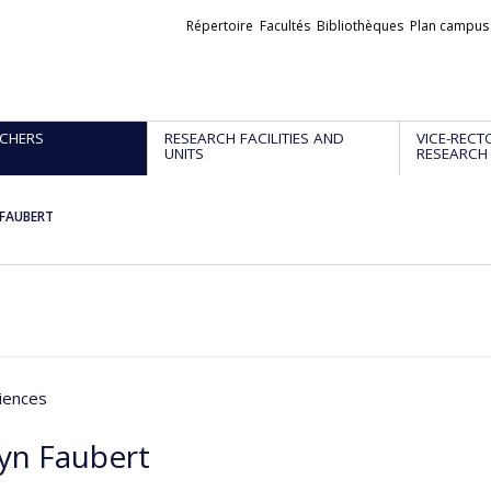
Liens
Répertoire
Facultés
Bibliothèques
Plan campus
externes
CHERS
RESEARCH FACILITIES AND
VICE-RECT
UNITS
RESEARCH
 FAUBERT
iences
lyn Faubert