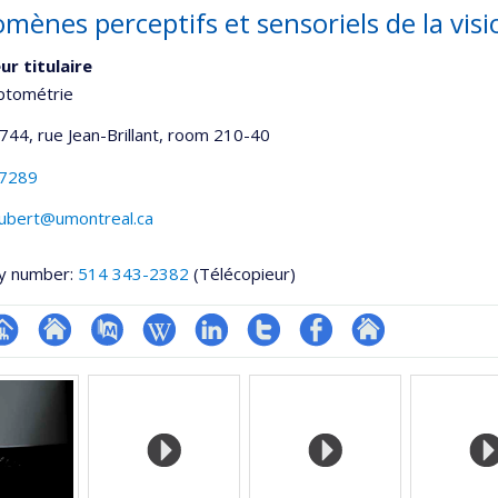
mènes perceptifs et sensoriels de la visi
ur titulaire
ptométrie
744, rue Jean-Brillant
, room 210-40
-7289
aubert@umontreal.ca
y number:
514 343-2382
(Télécopieur)
hGate
age
Site
PubMed
Wiki
LinkedIn
Compte
Profil
Autre
rofessionnelle
web
Twitter
Facebook
site
faculté,département,école)
de
web
l’unité
de