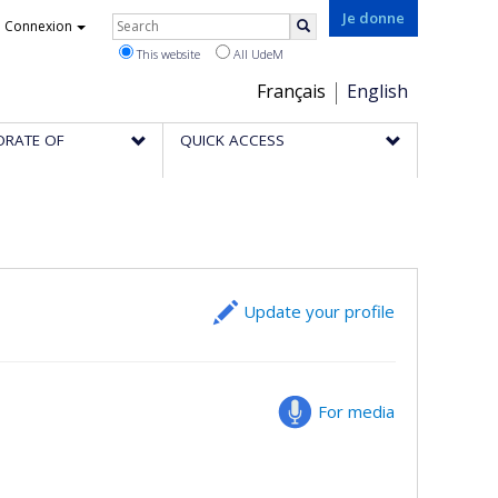
Rechercher
Je donne
Connexion
Search
This website
All UdeM
Choix
Français
English
de
ORATE OF
QUICK ACCESS
la
langue
Update your profile
For media