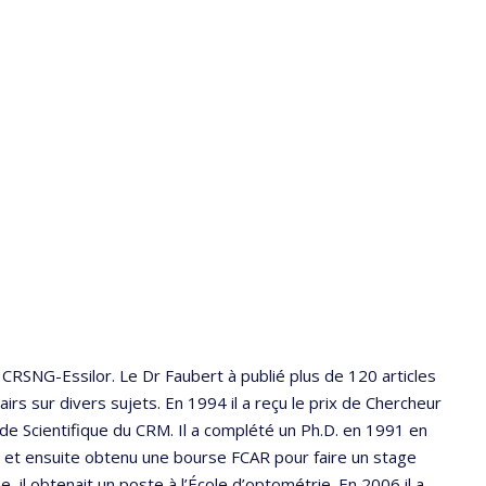
le CRSNG-Essilor. Le Dr Faubert à publié plus de 120 articles
irs sur divers sujets. En 1994 il a reçu le prix de Chercheur
e Scientifique du CRM. Il a complété un Ph.D. en 1991 en
ia et ensuite obtenu une bourse FCAR pour faire un stage
 il obtenait un poste à l’École d’optométrie. En 2006 il a