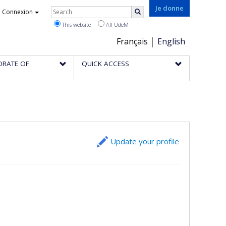
Rechercher
Je donne
Connexion
Search
This website
All UdeM
Choix
Français
English
de
ORATE OF
QUICK ACCESS
la
langue
Update your profile