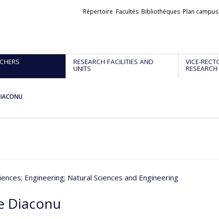
Liens
Répertoire
Facultés
Bibliothèques
Plan campus
externes
CHERS
RESEARCH FACILITIES AND
VICE-RECT
UNITS
RESEARCH
 DIACONU
iences
; Engineering
; Natural Sciences and Engineering
le Diaconu