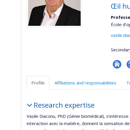
Œil hu
Profess
École d'o
vasile.di
Secondar
Researc
P
p
Profile
Affiliations and responsabilities
T
(
Profile
Research expertise
Vasile Diaconu, PhD (Génie biomédical), s’intéress
interaction avec la matière, donnent la sensation de