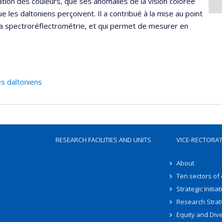
ation des couleurs, que ses anomalies de la vision colorée
 les daltoniens perçoivent. Il a contribué à la mise au point
 la spectroréflectrométrie, et qui permet de mesurer en
s daltoniens
RESEARCH FACILITIES AND UNITS
VICE-RECTORA
About
Ten sectors of
Strategic Initiat
Research Strat
Equity and Dive