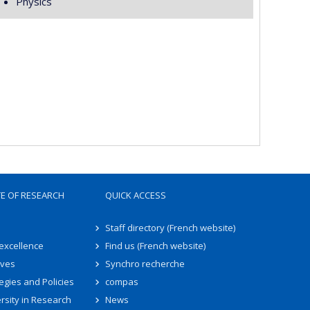
Physics
TE OF RESEARCH
QUICK ACCESS
Staff directory (French website)
 excellence
Find us (French website)
ives
Synchro recherche
egies and Policies
compas
rsity in Research
News