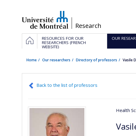
Passer
au
contenu
/
Research
Navigation
HOME
RESOURCES FOR OUR
OUR RESEAR
principale
RESEARCHERS (FRENCH
WEBSITE)
Home
Our researchers
Directory of professors
Vasile
Back to the list of professors
Health Sc
Vasi