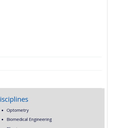
isciplines
Optometry
Biomedical Engineering