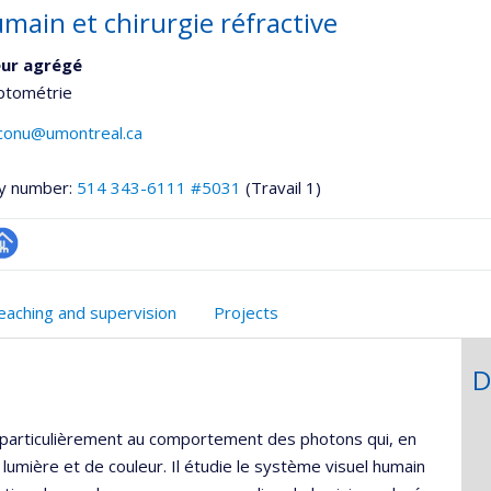
main et chirurgie réfractive
eur agrégé
ptométrie
aconu@umontreal.ca
y number:
514 343-6111 #5031
(Travail 1)
hGate
age
rofessionnelle
eaching and supervision
Projects
faculté,département,école)
D
e particulièrement au comportement des photons qui, en
 lumière et de couleur. Il étudie le système visuel humain