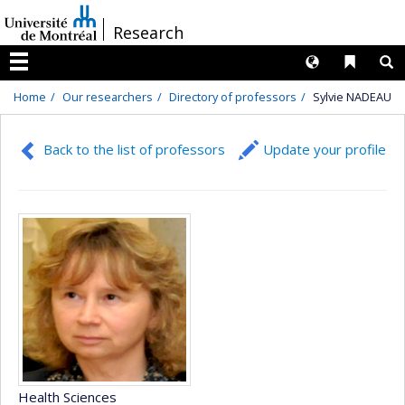
Passer
/
Research
au
contenu
Langues
Liens 
R
Menu
Home
Our researchers
Directory of professors
Sylvie NADEAU
Back to the list of professors
Update your profile
Health Sciences