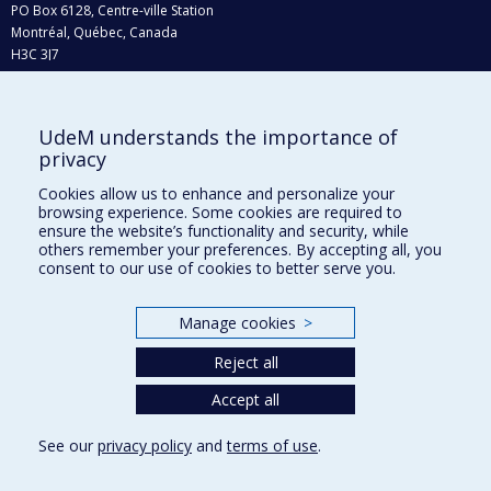
PO Box 6128, Centre-ville Station
Montréal, Québec, Canada
H3C 3J7
Phone : 514 343-6111, #38492
E-mail :
recherche@umontreal.ca
UdeM understands the importance of
Who does what?
privacy
Find us
Cookies allow us to enhance and personalize your
browsing experience. Some cookies are required to
Site map
ensure the website’s functionality and security, while
others remember your preferences. By accepting all, you
Accessibility
consent to our use of cookies to better serve you.
Manage cookies
>
Reject all
Accept all
See our
privacy policy
and
terms of use
.
Privacy