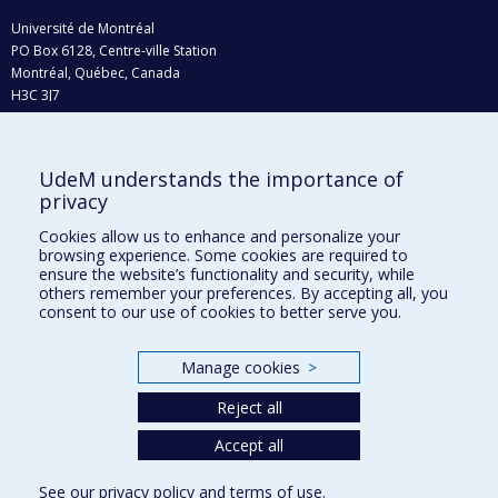
Université de Montréal
PO Box 6128, Centre-ville Station
Montréal, Québec, Canada
H3C 3J7
Phone : 514 343-6111, #38492
E-mail :
recherche@umontreal.ca
UdeM understands the importance of
Who does what?
privacy
Find us
Cookies allow us to enhance and personalize your
browsing experience. Some cookies are required to
Site map
ensure the website’s functionality and security, while
others remember your preferences. By accepting all, you
Accessibility
consent to our use of cookies to better serve you.
Manage cookies
>
Reject all
Accept all
See our
privacy policy
and
terms of use
.