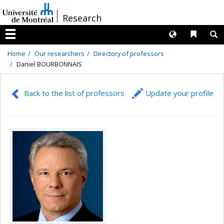
Passer
/
Research
au
contenu
Langues
Liens 
R
Menu
Home
Our researchers
Directory of professors
Daniel BOURBONNAIS
Back to the list of professors
Update your profile