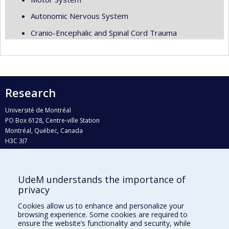
Autonomic Nervous System
Cranio-Encephalic and Spinal Cord Trauma
Research
Université de Montréal
PO Box 6128, Centre-ville Station
Montréal, Québec, Canada
H3C 3J7
Phone : 514 343-6111, #38492
E-mail :
recherche@umontreal.ca
UdeM understands the importance of
Who does what?
privacy
Find us
Cookies allow us to enhance and personalize your
browsing experience. Some cookies are required to
Site map
ensure the website’s functionality and security, while