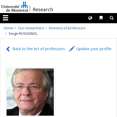
Passer
/
Research
au
contenu
Langues
Liens 
R
Menu
Home
Our researchers
Directory of professors
Serge ROSSIGNOL
Back to the list of professors
Update your profile