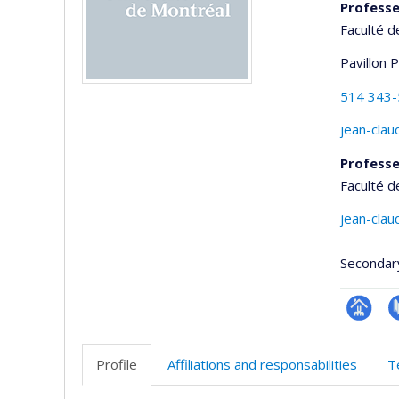
Professe
Faculté 
Pavillon 
514 343
jean-clau
Professe
Faculté 
jean-clau
Secondar
Page
P
professi
Profile
Affiliations and responsabilities
T
(faculté