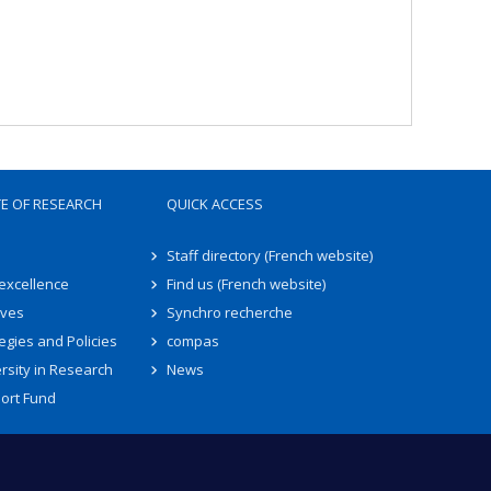
TE OF RESEARCH
QUICK ACCESS
Staff directory (French website)
 excellence
Find us (French website)
ives
Synchro recherche
egies and Policies
compas
rsity in Research
News
ort Fund