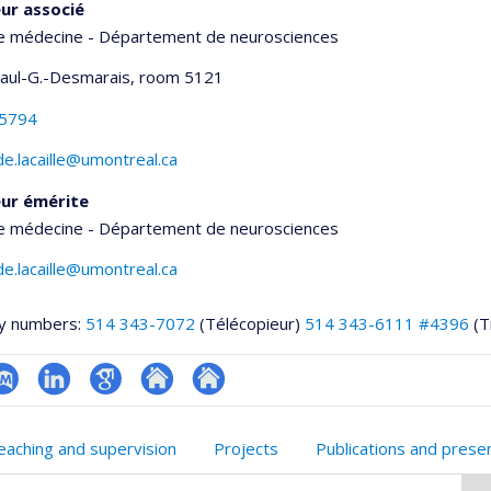
ur associé
de médecine - Département de neurosciences
Paul-G.-Desmarais
, room 5121
-5794
de.lacaille@umontreal.ca
ur émérite
de médecine - Département de neurosciences
de.lacaille@umontreal.ca
y numbers:
514 343-7072
(Télécopieur)
514 343-6111 #4396
(T
ubMed
LinkedIn
Google
Autre
Autre
onnelle
Scholar
site
site
eaching and supervision
Projects
Publications and prese
,département,école)
web
web