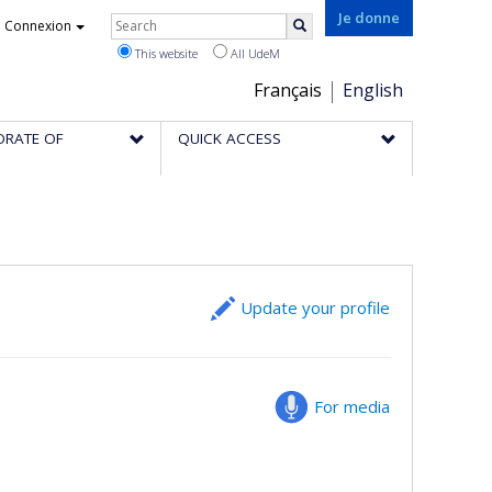
Rechercher
Je donne
Connexion
Search
This website
All UdeM
Choix
Français
English
de
ORATE OF
QUICK ACCESS
la
langue
Update your profile
For media