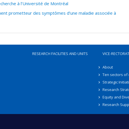
herche à l’Université de Montréal
ment prometteur des symptômes d’une maladie associée à
RESEARCH FACILITIES AND UNITS
VICE-RECTORA
About
Ten sectors of
Strategic Initiat
Research Strat
Equity and Dive
Research Supp