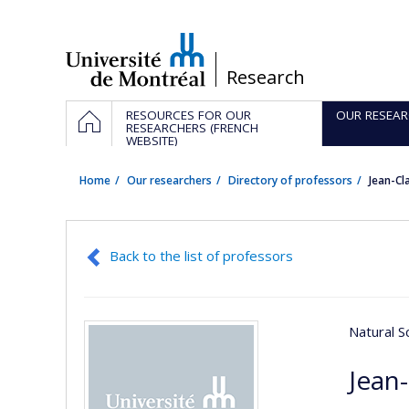
Passer
au
contenu
/
Research
Navigation
HOME
RESOURCES FOR OUR
OUR RESEAR
principale
RESEARCHERS (FRENCH
WEBSITE)
Home
Our researchers
Directory of professors
Jean-Cl
Back to the list of professors
Natural S
Jean-