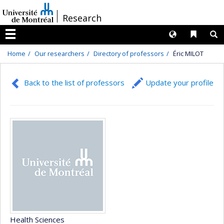
Passer
/
Research
au
contenu
Langues
Liens 
R
Menu
Home
Our researchers
Directory of professors
Éric MILOT
Back to the list of professors
Update your profile
Health Sciences