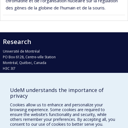
chromatine et de l'organisation nucléaire sur la régulation
des gènes de la globine de l'humain et de la souris.
Research
Université de Montréal
PO Box 6128, Centre-ville Station
Montréal, Québec, Canada
H3C 3J7
Phone : 514 343-6111, #38492
E-mail :
recherche@umontreal.ca
UdeM understands the importance of
Who does what?
privacy
Find us
Cookies allow us to enhance and personalize your
browsing experience. Some cookies are required to
Site map
ensure the website’s functionality and security, while
others remember your preferences. By accepting all, you
Accessibility
consent to our use of cookies to better serve you.