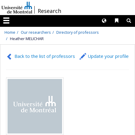
Passer
/
Research
au
contenu
Langues
Liens 
R
Menu
Home
Our researchers
Directory of professors
Heather MELICHAR
Back to the list of professors
Update your profile