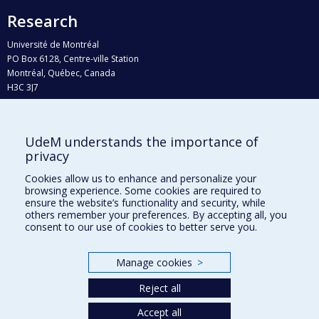
Research
Université de Montréal
PO Box 6128, Centre-ville Station
Montréal, Québec, Canada
H3C 3J7
Phone : 514 343-6111, #38492
E-mail :
recherche@umontreal.ca
UdeM understands the importance of
Who does what?
privacy
Find us
Cookies allow us to enhance and personalize your
browsing experience. Some cookies are required to
Site map
ensure the website’s functionality and security, while
others remember your preferences. By accepting all, you
Accessibility
consent to our use of cookies to better serve you.
Manage cookies
>
Reject all
Accept all