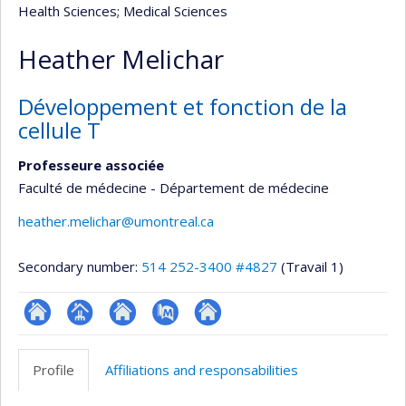
Health Sciences
; Medical Sciences
Heather Melichar
Développement et fonction de la
cellule T
Professeure associée
Faculté de médecine - Département de médecine
heather.melichar@umontreal.ca
Secondary number:
514 252-3400 #4827
(Travail 1)
ResearchGate
Page
Site
PubMed
Autre
professionnelle
web
site
Profile
Affiliations and responsabilities
(faculté,département,école)
de
web
l’unité