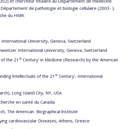
2002) et chercheur titulaire au Département de médecine
Département de pathologie et biologie cellulaire (2003- ).
erche du HMR.
International University, Geneva, Switzerland
hweitzer International University, Geneva, Switzerland
st
 of the 21
Century’ in Medicine (Research) by the American
st
ding lntellectuals of the 21
Century', International
rch), Long Island City, NY, USA
recherche en santé du Canada
ch, The American Biographical lnstitute
ying cardiovascular Diseases, Athens, Greece