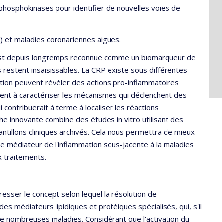
 phosphokinases pour identifier de nouvelles voies de
P) et maladies coronariennes aigues.
, est depuis longtemps reconnue comme un biomarqueur de
s restent insaisissables. La CRP existe sous différentes
ion peuvent révéler des actions pro-inflammatoires
sent à caractériser les mécanismes qui déclenchent des
contribuerait à terme à localiser les réactions
che innovante combine des études in vitro utilisant des
ntillons cliniques archivés. Cela nous permettra de mieux
que médiateur de l'inflammation sous-jacente à la maladies
x traitements.
esser le concept selon lequel la résolution de
es médiateurs lipidiques et protéiques spécialisés, qui, s'il
e nombreuses maladies. Considérant que l'activation du