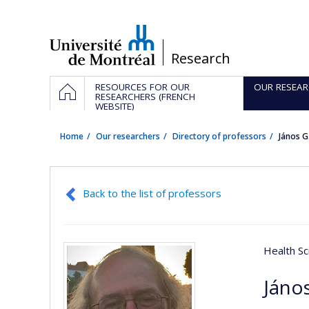
Passer
au
contenu
/
Research
Navigation
HOME
RESOURCES FOR OUR
OUR RESEAR
principale
RESEARCHERS (FRENCH
WEBSITE)
Home
Our researchers
Directory of professors
János G.
Back to the list of professors
Health Sc
János