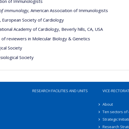
ation of Immunologists
 of immunology
, American Association of Immunologists
, European Society of Cardiology
tional Academy of Cardiology, Beverly hills, CA, USA
of reviewers in Molecular Biology & Genetics
cal Society
iological Society
RESEARCH FACILITIES AND UNITS
VICE-RECTORA
About
Ten sectors of
Strategic Initiat
Research Strat