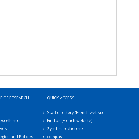
TE OF RESEARCH
QUICK ACCESS
Staff directory (French website)
 excellence
Find us (French website)
ives
Synchro recherche
egies and Policies
compas