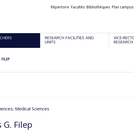
Liens
Répertoire
Facultés
Bibliothèques
Plan campus
externes
CHERS
RESEARCH FACILITIES AND
VICE-RECT
UNITS
RESEARCH
 FILEP
iences
; Medical Sciences
 G. Filep