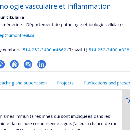
ologie vasculaire et inflammation
ur titulaire
e médecine - Département de pathologie et biologie cellulaire
ilep@umontreal.ca
y numbers:
514 252-3400 #4662
(Travail 1)
514 252-3400 #338
hGate
age
Site
PubMed
LinkedIn
rofessionnelle
web
eaching and supervision
Projects
Publications and prese
faculté,département,école)
de
l’unité
D
de
recherche
nismes immunitaires innés qui sont impliquées dans les
mie et la maladie coronarienne aiguë. J’ai eu la chance de me