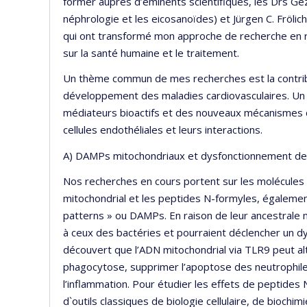
former auprès d’éminents scientifiques, les Drs G
néphrologie et les eicosanoïdes) et Jürgen C. Fröli
qui ont transformé mon approche de recherche en r
sur la santé humaine et le traitement.
Un thème commun de mes recherches est la contri
développement des maladies cardiovasculaires. Un o
médiateurs bioactifs et des nouveaux mécanismes qu
cellules endothéliales et leurs interactions.
A) DAMPs mitochondriaux et dysfonctionnement des
Nos recherches en cours portent sur les molécules
mitochondrial et les peptides N-formyles, égalem
patterns » ou DAMPs. En raison de leur ancestrale
à ceux des bactéries et pourraient déclencher un d
découvert que l’ADN mitochondrial via TLR9 peut alt
phagocytose, supprimer l’apoptose des neutrophiles
l’inflammation. Pour étudier les effets de peptides 
d`outils classiques de biologie cellulaire, de bioch