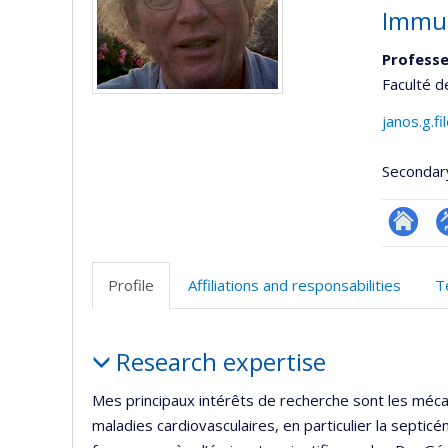
Immun
Professe
Faculté d
janos.g.f
Secondar
Researc
P
p
Profile
Affiliations and responsabilities
T
(
Profile
Research expertise
Mes principaux intérêts de recherche sont les méca
maladies cardiovasculaires, en particulier la septicé