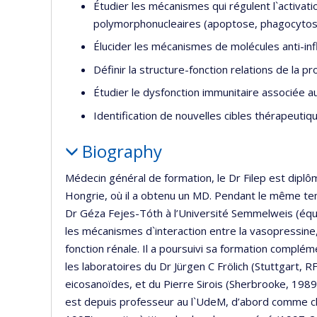
Étudier les mécanismes qui régulent l`activation
polymorphonucleaires (apoptose, phagocyto
Élucider les mécanismes de molécules anti-infl
Définir la structure-fonction relations de la 
Étudier le dysfonction immunitaire associée a
Identification de nouvelles cibles thérapeutiq
Biography
Médecin général de formation, le Dr Filep est dipl
Hongrie, où il a obtenu un MD. Pendant le même temp
Dr Géza Fejes-Tóth à l’Université Semmelweis (équiv
les mécanismes d`interaction entre la vasopressine, 
fonction rénale. Il a poursuivi sa formation compl
les laboratoires du Dr Jürgen C Frölich (Stuttgart
eicosanoïdes, et du Pierre Sirois (Sherbrooke, 198
est depuis professeur au l`UdeM, d’abord comme 