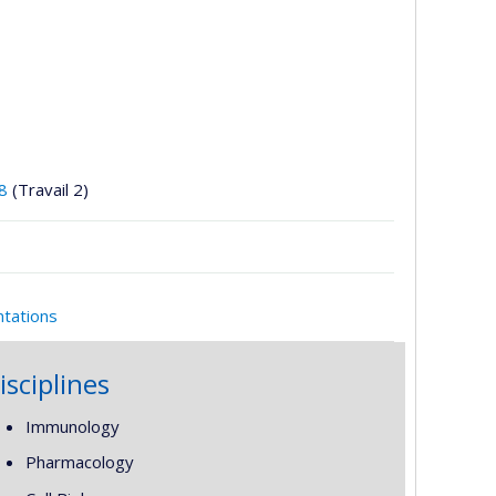
8
(Travail 2)
ntations
isciplines
Immunology
Pharmacology