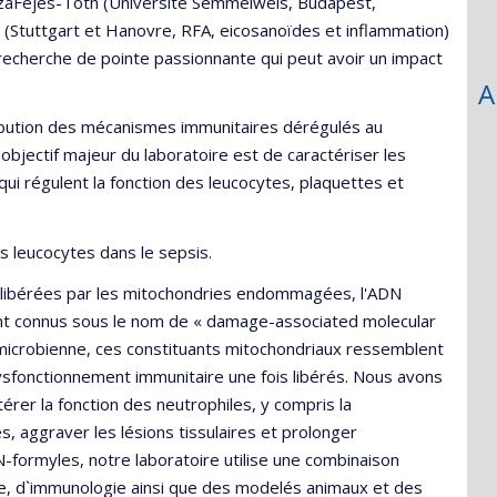
ézaFejes-Tóth (Université Semmelweis, Budapest,
ch (Stuttgart et Hanovre, RFA, eicosanoïdes et inflammation)
echerche de pointe passionnante qui peut avoir un impact
A
bution des mécanismes immunitaires dérégulés au
bjectif majeur du laboratoire est de caractériser les
i régulent la fonction des leucocytes, plaquettes et
 leucocytes dans le sepsis.
 libérées par les mitochondries endommagées, l'ADN
ent connus sous le nom de « damage-associated molecular
 microbienne, ces constituants mitochondriaux ressemblent
ysfonctionnement immunitaire une fois libérés. Nous avons
érer la fonction des neutrophiles, y compris la
, aggraver les lésions tissulaires et prolonger
N-formyles, notre laboratoire utilise une combinaison
imie, d`immunologie ainsi que des modelés animaux et des