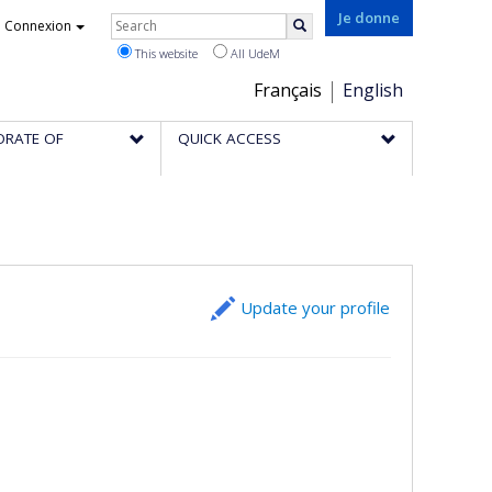
Rechercher
Je donne
Connexion
Search
This website
All UdeM
Choix
Français
English
de
ORATE OF
QUICK ACCESS
la
langue
Update your profile