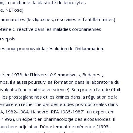
, la fonction et la plasticité de leucocytes
se, NETose)
ammatoires (les lipoxines, résolvines et l`antiflammines)
protéine C-réactive dans les maladies coronariennes
u sepsis
ues pour promouvoir la résolution de l`inflammation.
ômé en 1978 de l’Université Semmelweis, Budapest,
s, il a aussi poursuivi sa formation dans le laboratoire du
alent à l’une maîtrise en science). Son projet d’étude était
les prostaglandines et les kinines dans la régulation de la
émentaire en recherche par des études postdoctorales dans
, RFA, 1982-1984; Hanovre, RFA 1985-1987), un expert en
9-1992), un expert en pharmacologie des eicosanoïdes. Il
chercheur adjoint au Département de médecine (1993-