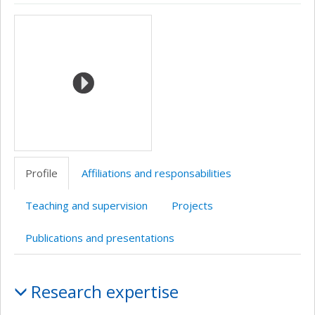
ResearchGate
Page
Media
professionnelle
(faculté,département,école)
Profile
Affiliations and responsabilities
Teaching and supervision
Projects
Publications and presentations
Profile
Research expertise