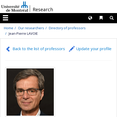
Passer
/
Research
au
contenu
Langues
Liens 
R
Menu
Home
Our researchers
Directory of professors
Jean-Pierre LAVOIE
Back to the list of professors
Update your profile