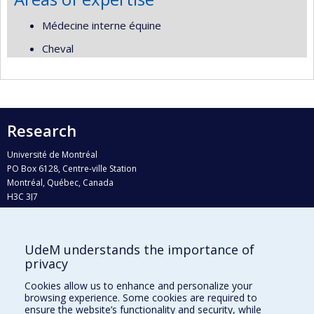
Médecine interne équine
Cheval
Research
Université de Montréal
PO Box 6128, Centre-ville Station
Montréal, Québec, Canada
H3C 3J7
Phone : 514 343-6111, #38492
E-mail :
recherche@umontreal.ca
UdeM understands the importance of
privacy
Who does what?
Find us
Cookies allow us to enhance and personalize your
browsing experience. Some cookies are required to
Site map
ensure the website’s functionality and security, while