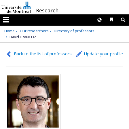
Passer
/
Research
au
contenu
Langues
Liens 
R
Menu
Home
Our researchers
Directory of professors
David FRANCOZ
Back to the list of professors
Update your profile