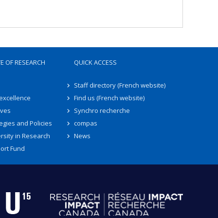
TE OF RESEARCH
QUICK ACCESS
Staff directory (French website)
 excellence
Find us (French website)
ives
Synchro recherche
egies and Policies
compas
rsity in Research
News
ort Fund