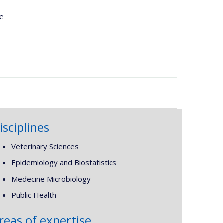
re
isciplines
Veterinary Sciences
Epidemiology and Biostatistics
Medecine Microbiology
Public Health
reas of expertise