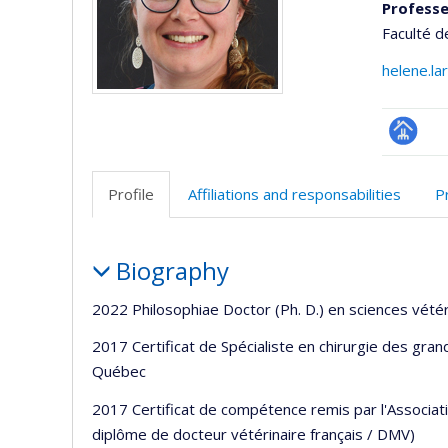
Professe
Faculté d
helene.l
Page
professi
Profile
Affiliations and responsabilities
P
(faculté
Profile
Biography
2022 Philosophiae Doctor (Ph. D.) en sciences vétér
2017 Certificat de Spécialiste en chirurgie des gra
Québec
2017 Certificat de compétence remis par l'Associat
diplôme de docteur vétérinaire français / DMV)