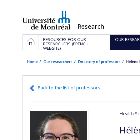
Passer
au
contenu
/
Research
Navigation
HOME
RESOURCES FOR OUR
OUR RESEAR
principale
RESEARCHERS (FRENCH
WEBSITE)
Home
Our researchers
Directory of professors
Hélène
Back to the list of professors
Health Sc
Hélè