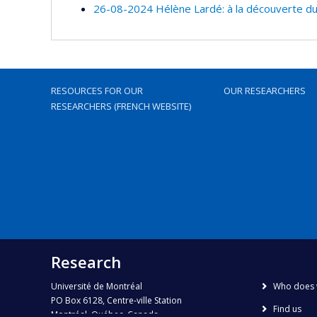
26-08-2024 Hélène Lardé: à la découverte du
RESOURCES FOR OUR
OUR RESEARCHERS
RESEARCHERS (FRENCH WEBSITE)
Research
Université de Montréal
Who does 
PO Box 6128, Centre-ville Station
Find us
Montréal, Québec, Canada