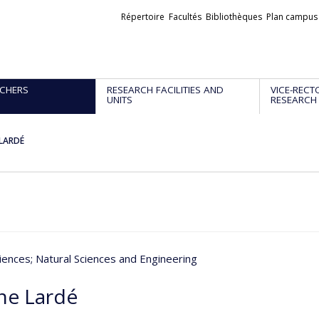
Liens
Répertoire
Facultés
Bibliothèques
Plan campus
externes
CHERS
RESEARCH FACILITIES AND
VICE-RECT
UNITS
RESEARCH
 LARDÉ
iences
; Natural Sciences and Engineering
ne Lardé