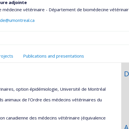
ure adjointe
e médecine vétérinaire - Département de biomédecine vétérinai
arde@umontreal.ca
onnelle
rojects
Publications and presentations
,département,école)
D
inaires, option épidémiologie, Université de Montréal
nds animaux de l'Ordre des médecins vétérinaires du
ion canadienne des médecins vétérinaire (équivalence
A