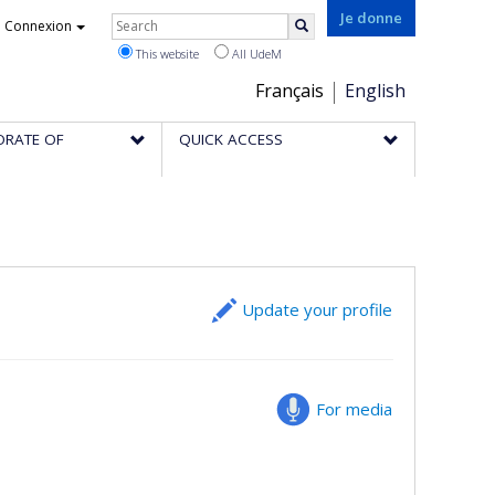
Rechercher
Je donne
Connexion
Search
This website
All UdeM
Choix
Français
English
de
ORATE OF
QUICK ACCESS
la
langue
Update your profile
For media