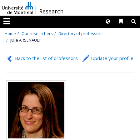
Passer
/
Research
au
contenu
Langues
Liens 
R
Menu
Home
Our researchers
Directory of professors
Julie ARSENAULT
Back to the list of professors
Update your profile