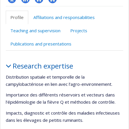
Page
LinkedIn
Autre
Autre
professionnelle
site
site
Profile
Affiliations and responsabilities
(faculté,département,école)
web
web
Teaching and supervision
Projects
Publications and presentations
Profile
Research expertise
Distribution spatiale et temporelle de la
campylobactériose en lien avec l’agro-environnement.
Importance des différents réservoirs et vecteurs dans
l’épidémiologie de la fièvre Q et méthodes de contrôle.
Impacts, diagnostic et contrôle des maladies infectieuses
dans les élevages de petitis ruminants.