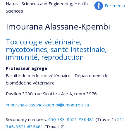
Natural Sciences and Engineering
; Health
For media
Sciences
Imourana Alassane-Kpembi
Toxicologie vétérinaire,
mycotoxines, santé intestinale,
immunité, reproduction
Professeur agrégé
Faculté de médecine vétérinaire - Département de
biomédecine vétérinaire
Pavillon 3200, rue Sicotte - Aile A
, room 3976
imourana.alassane-kpembi@umontreal.ca
Secondary numbers:
450 733-8521 #36481
(Travail 1)
514
345-8521 #36481
(Travail 2)