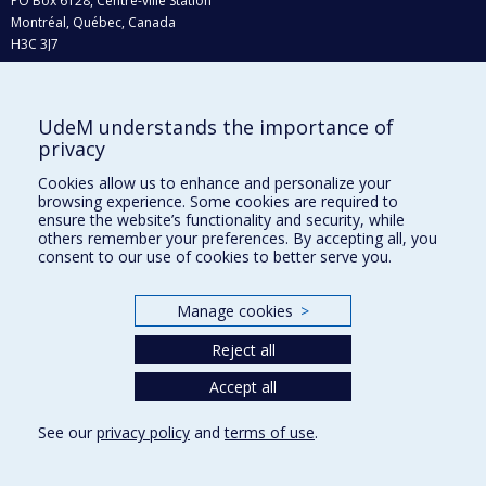
PO Box 6128, Centre-ville Station
Montréal, Québec, Canada
H3C 3J7
Phone : 514 343-6111, #38492
E-mail :
recherche@umontreal.ca
UdeM understands the importance of
Who does what?
privacy
Find us
Cookies allow us to enhance and personalize your
browsing experience. Some cookies are required to
Site map
ensure the website’s functionality and security, while
others remember your preferences. By accepting all, you
Accessibility
consent to our use of cookies to better serve you.
Manage cookies
>
Reject all
Accept all
See our
privacy policy
and
terms of use
.
Privacy
Terms of use