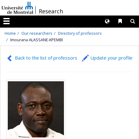
Passer
/
Research
au
contenu
Langues
Liens 
R
Menu
Home
Our researchers
Directory of professors
Imourana ALASSANE-KPEMBI
Back to the list of professors
Update your profile