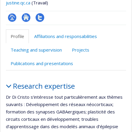
justine.qc.ca
(Travail)
Page
Site
Compte
professionnelle
web
Twitter
Profile
Affiliations and responsabilities
(faculté,département,école)
de
l’unité
Teaching and supervision
Projects
de
recherche
Publications and presentations
Profile
Research expertise
Dr Di Cristo s’intéresse tout particulièrement aux thèmes
suivants : Développement des réseaux néocorticaux;
formation des synapses GABAergiques; plasticité des
circuits corticaux en développement; troubles
d’apprentissage dans des modelés animaux d’épilepsie