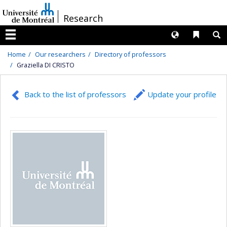
Passer
/
Research
au
contenu
Langues
Liens 
R
Menu
Home
Our researchers
Directory of professors
Graziella DI CRISTO
Back to the list of professors
Update your profile