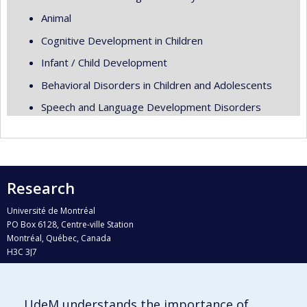
Animal
Cognitive Development in Children
Infant / Child Development
Behavioral Disorders in Children and Adolescents
Speech and Language Development Disorders
Research
Université de Montréal
PO Box 6128, Centre-ville Station
Montréal, Québec, Canada
H3C 3J7
Phone : 514 343-6111, #38492
E-mail :
recherche@umontreal.ca
UdeM understands the importance of